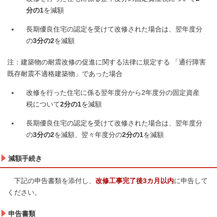
分の1
を減額
長期優良住宅の認定を受けて改修された場合は、翌年度分
の
3分の2
を減額
注：建築物の耐震改修の促進に関する法律に規定する 「通行障害
既存耐震不適格建築物」であった場合
改修を行った住宅に係る翌年度分から2年度分の固定資産
税について
2分の1
を減額
長期優良住宅の認定を受けて改修された場合は、翌年度分
の
3分の2
を減額、翌々年度分の
2分の1
を減額
減額手続き
下記の申告書類を添付し、
改修工事完了後3カ月以内
に申告して
ください。
申告書類