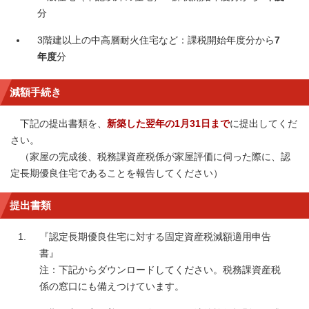
分
3階建以上の中高層耐火住宅など：課税開始年度分から
7
年度
分
減額手続き
下記の提出書類を、
新築した翌年の1月31日まで
に提出してくだ
さい。
（家屋の完成後、税務課資産税係が家屋評価に伺った際に、認
定長期優良住宅であることを報告してください）
提出書類
『認定長期優良住宅に対する固定資産税減額適用申告
書』
注：下記からダウンロードしてください。税務課資産税
係の窓口にも備えつけています。