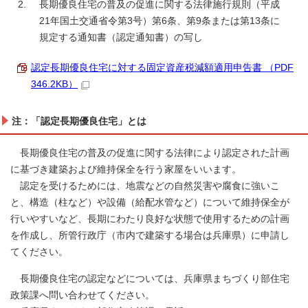
長期優良住宅の普及の促進に関する法律施行規則（平成
21年国土交通省令第3号）第6条、第9条または第13条に
規定する通知書（認定通知書）の写し
認定長期優良住宅に対する固定資産税減額適用申告書 （PDF
346.2KB）
注：
「認定長期優良住宅」
とは
長期優良住宅の普及の促進に関する法律により認定された計画
に基づき建築および維持保全を行う家屋をいいます。
認定を受けるためには、地震などの自然災害や腐食に強いこ
と、構造（柱など）や設備（給配水管など）について維持保全が
行いやすいなど、長期にわたり良好な状態で使用するための計画
を作成し、所管行政庁（市内で建築する場合は兵庫県）に申請し
てください。
長期優良住宅の認定などについては、兵庫県まちづくり部住宅
政策課へ問い合わせてください。