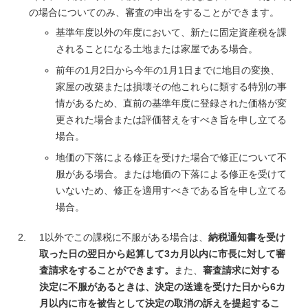
の場合についてのみ、審査の申出をすることができます。
基準年度以外の年度において、新たに固定資産税を課
されることになる土地または家屋である場合。
前年の1月2日から今年の1月1日までに地目の変換、
家屋の改築または損壊その他これらに類する特別の事
情があるため、直前の基準年度に登録された価格が変
更された場合または評価替えをすべき旨を申し立てる
場合。
地価の下落による修正を受けた場合で修正について不
服がある場合。または地価の下落による修正を受けて
いないため、修正を適用すべきである旨を申し立てる
場合。
1以外でこの課税に不服がある場合は、
納税通知書を受け
取った日の翌日から起算して3カ月以内に市長に対して審
査請求をすることができます。
また、
審査請求に対する
決定に不服があるときは、決定の送達を受けた日から6カ
月以内に市を被告として決定の取消の訴えを提起するこ