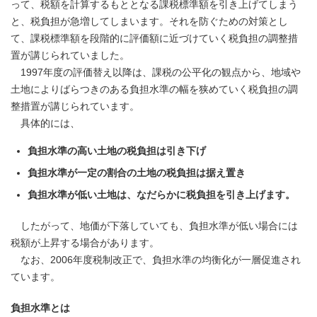
って、税額を計算するもととなる課税標準額を引き上げてしまう
と、税負担が急増してしまいます。それを防ぐための対策とし
て、課税標準額を段階的に評価額に近づけていく税負担の調整措
置が講じられていました。
1997年度の評価替え以降は、課税の公平化の観点から、地域や
土地によりばらつきのある負担水準の幅を狭めていく税負担の調
整措置が講じられています。
具体的には、
負担水準の高い土地の税負担は引き下げ
負担水準が一定の割合の土地の税負担は据え置き
負担水準が低い土地は、なだらかに税負担を引き上げます。
したがって、地価が下落していても、負担水準が低い場合には
税額が上昇する場合があります。
なお、2006年度税制改正で、負担水準の均衡化が一層促進され
ています。
負担水準とは