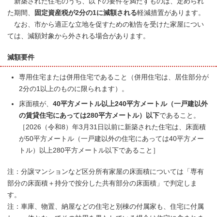
新築された住宅のうち、以下の要件を満たすものは、定められ
た期間、
固定資産税が2分の1に減額される
軽減措置があります。
なお、市から適正な立地を促すための勧告を受けた家屋につい
ては、減額対象から外される場合があります。
減額要件
専用住宅または併用住宅であること（併用住宅は、居住部分が
2分の1以上のものに限られます）。
床面積が、
40平方メートル
以上240平方メートル（一戸建以外
の賃貸住宅にあっては280平方メートル）以下
であること。
［2026（令和8）年3月31日以前に新築された住宅は、床面積
が50平方メートル（一戸建以外の住宅にあっては40平方メー
トル）以上280平方メートル以下であること］
注：分譲マンションなど区分所有家屋の床面積については「専有
部分の床面積＋持分で按分した共有部分の床面積」で判定しま
す。
注：車庫、物置、納屋などの住宅と別棟の付属家も、住宅に付属