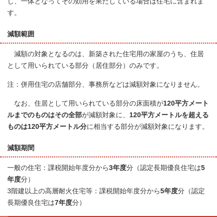
し、一体となってその効用を果たしている場合は住宅に含まれま
す。
減額範囲
減額の対象となるのは、新築された住宅用の家屋のうち、住居
として用いられている部分（居住部分）のみです。
注：併用住宅の店舗部分、事務所などは減額対象になりません。
なお、住居として用いられている部分の床面積が
120平方メート
ルまでのものはその全部
が減額対象に、
120平方メートルを超える
ものは120平方メートル分
に相当する部分が減額対象になります。
減額期間
一般の住宅：課税開始年度分から
3年度
分（認定長期優良住宅は
5
年度
分）
3階建以上の高層耐火住宅等：課税開始年度分から
5年度
分（認定
長期優良住宅は
7年度
分）