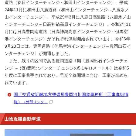
道路（春日インターチェンジ～和田山インターチェンジ）、平成
24年11月に和田山八鹿道路（和田山インターチェンジ～八鹿氷ノ
山インターチェンジ）、平成29年3月に八鹿日高道路（八鹿氷ノ山
インターチェンジ～日高神鍋高原インターチェンジ）、令和2年11
月には日高豊岡南道路（日高神鍋高原インターチェンジ～但馬空
港インターチェンジ）がそれぞれ供用開始されています。令和6年
9月23日には、豊岡道路〔但馬空港インターチェンジ～豊岡出石イ
ンターチェンジ〕が開通しました。
また、残りの区間である豊岡道路Ⅱ期〔豊岡出石インターチェ
ンジ ～ (仮)豊岡北インターチェンジの5.1キロメートル〕は令和5
年度に工事着手されており、早期全線開通に向け、工事が進めら
れています。
国土交通省近畿地方整備局豊岡河川国道事務所（工事進捗情
報）
（外部リンク）
山陰近畿自動車道