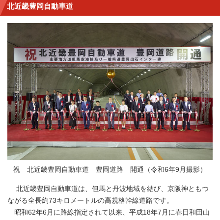
北近畿豊岡自動車道
祝 北近畿豊岡自動車道 豊岡道路 開通（令和6年9月撮影）
北近畿豊岡自動車道は、但馬と丹波地域を結び、京阪神ともつ
ながる全長約73キロメートルの高規格幹線道路です。
昭和62年6月に路線指定されて以来、平成18年7月に春日和田山