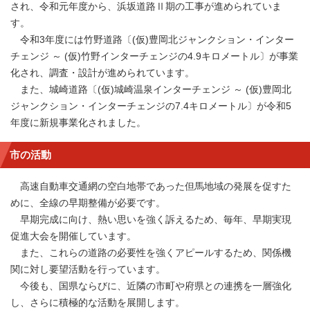
され、令和元年度から、浜坂道路Ⅱ期の工事が進められていま
す。
令和3年度には竹野道路〔(仮)豊岡北ジャンクション・インター
チェンジ ～ (仮)竹野インターチェンジの4.9キロメートル〕が事業
化され、調査・設計が進められています。
また、城崎道路〔(仮)城崎温泉インターチェンジ ～ (仮)豊岡北
ジャンクション・インターチェンジの7.4キロメートル〕が令和5
年度に新規事業化されました。
市の活動
高速自動車交通網の空白地帯であった但馬地域の発展を促すた
めに、全線の早期整備が必要です。
早期完成に向け、熱い思いを強く訴えるため、毎年、早期実現
促進大会を開催しています。
また、これらの道路の必要性を強くアピールするため、関係機
関に対し要望活動を行っています。
今後も、国県ならびに、近隣の市町や府県との連携を一層強化
し、さらに積極的な活動を展開します。