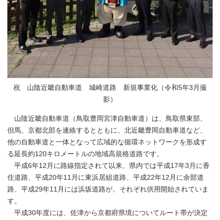
祝 山陰近畿自動車道 城崎道路 新規事業化（令和5年3月撮
影）
山陰近畿自動車道（鳥取豊岡宮津自動車道）は、鳥取県東部、
但馬、京都北部を連絡するとともに、北近畿豊岡自動車道など、
他の自動車道と一体となって広域的な循環ネットワークを形成す
る延長約120キロメートルの地域高規格道路です。
平成6年12月に路線指定されて以来、県内では平成17年3月に香
住道路、平成20年11月に東浜居組道路、平成22年12月に余部道
路、平成29年11月には浜坂道路が、それぞれ供用開始されていま
す。
平成30年度には、佐津から京都府県境についてルート帯が決定