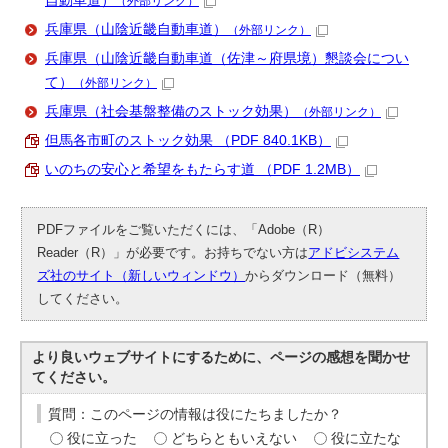
自動車道）
（外部リンク）
兵庫県（山陰近畿自動車道）
（外部リンク）
兵庫県（山陰近畿自動車道（佐津～府県境）懇談会につい
て）
（外部リンク）
兵庫県（社会基盤整備のストック効果）
（外部リンク）
但馬各市町のストック効果 （PDF 840.1KB）
いのちの安心と希望をもたらす道 （PDF 1.2MB）
PDFファイルをご覧いただくには、「Adobe（R）
Reader（R）」が必要です。お持ちでない方は
アドビシステム
ズ社のサイト（新しいウィンドウ）
からダウンロード（無料）
してください。
より良いウェブサイトにするために、ページの感想を聞かせ
てください。
質問：このページの情報は役にたちましたか？
役に立った
どちらともいえない
役に立たな