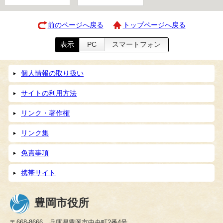
前のページへ戻る
トップページへ戻る
表示
PC
スマートフォン
個人情報の取り扱い
サイトの利用方法
リンク・著作権
リンク集
免責事項
携帯サイト
豊岡市役所
〒668-8666 兵庫県豊岡市中央町2番4号