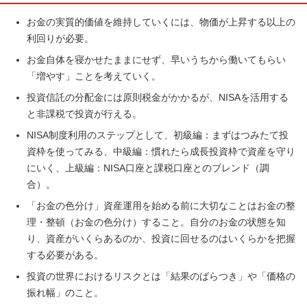
お金の実質的価値を維持していくには、物価が上昇する以上の
利回りが必要。
お金自体を寝かせたままにせず、早いうちから働いてもらい
「増やす」ことを考えていく。
投資信託の分配金には原則税金がかかるが、NISAを活用する
と非課税で投資が行える。
NISA制度利用のステップとして、初級編：まずはつみたて投
資枠を使ってみる、中級編：慣れたら成長投資枠で資産を守り
にいく、上級編：NISA口座と課税口座とのブレンド（調
合）。
「お金の色分け」資産運用を始める前に大切なことはお金の整
理・整頓（お金の色分け）すること。自分のお金の状態を知
り、資産がいくらあるのか、投資に回せるのはいくらかを把握
する必要がある。
投資の世界におけるリスクとは「結果のばらつき」や「価格の
振れ幅」のこと。