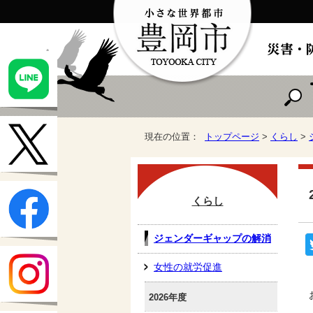
現在の位置：
トップページ
>
くらし
>
くらし
ジェンダーギャップの解消
女性の就労促進
2026年度