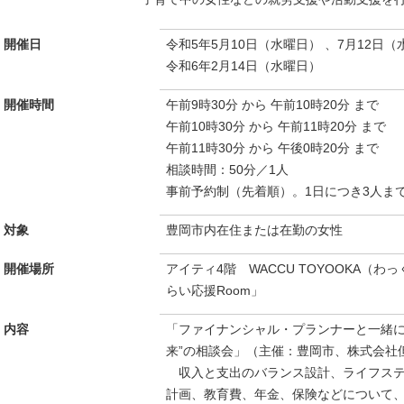
開催日
令和5年5月10日（水曜日） 、7月12日（
令和6年2月14日（水曜日）
開催時間
午前9時30分 から 午前10時20分 まで
午前10時30分 から 午前11時20分 まで
午前11時30分 から 午後0時20分 まで
相談時間：50分／1人
事前予約制（先着順）。1日につき3人まで
対象
豊岡市内在住または在勤の女性
開催場所
アイティ4階 WACCU TOYOOKA（
らい応援Room」
内容
「ファイナンシャル・プランナーと一緒に
来”の相談会」（主催：豊岡市、株式会社
収入と支出のバランス設計、ライフステ
計画、教育費、年金、保険などについて