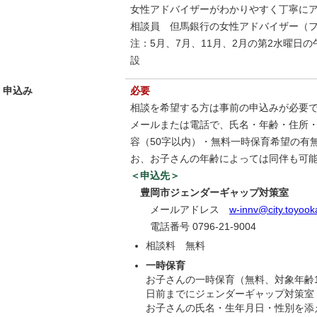
女性アドバイザーがわかりやすく丁寧に
相談員 但馬銀行の女性アドバイザー（
注：5月、7月、11月、2月の第2水曜日の
設
申込み
必要
相談を希望する方は事前の申込みが必要
メールまたは電話で、氏名・年齢・住所
容（50字以内）・無料一時保育希望の有
お、お子さんの年齢によっては同伴も可
＜申込先＞
豊岡
市ジェンダーギャップ対策室
メールアドレス
w-innv@city.toyooka
電話番号 0796-21-9004
相談料 無料
一時保育
お子さんの一時保育（無料、対象年齢
日前までにジェンダーギャップ対策室（電
お子さんの氏名・生年月日・性別を添