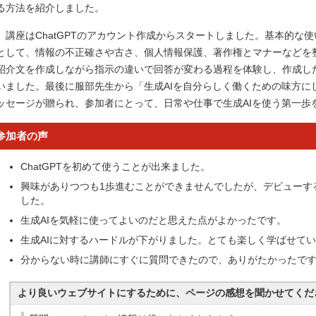
る方法を紹介しました。
講座はChatGPTのアカウント作成からスタートしました。基本的な使
として、情報の不正確さや古さ、個人情報保護、著作権とマナーなどを
紹介文を作成しながら指示の違いで回答が変わる過程を体験し、作成し
いました。最後に服部先生から「生成AIを自分らしく働くための味方に
ッセージが贈られ、参加者にとって、日常や仕事で生成AIを使う第一歩
参加者の声
ChatGPTを初めて使うことが出来ました。
興味がありつつも1歩進むことができませんでしたが、デビューす
した。
生成AIを気軽に使ってよいのだと思えた点がよかったです。
生成AIに対するハードルが下がりました。とても楽しく学ばせて
分からない時に講師にすぐに質問できたので、ありがたかったで
より良いウェブサイトにするために、ページの感想を聞かせてくだ