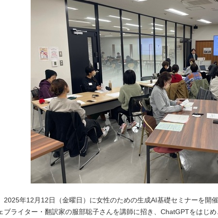
2025年12月12日（金曜日）に女性のための生成AI基礎セミナーを開
ェブライター・翻訳家の服部聡子さんを講師に招き、ChatGPTをはじ