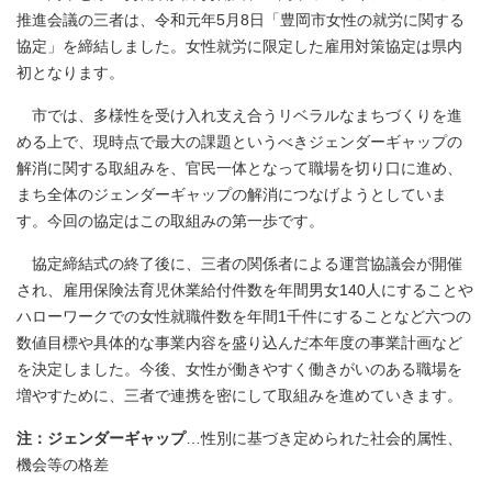
推進会議の三者は、令和元年5月8日「豊岡市女性の就労に関する
協定」を締結しました。女性就労に限定した雇用対策協定は県内
初となります。
市では、多様性を受け入れ支え合うリベラルなまちづくりを進
める上で、現時点で最大の課題というべきジェンダーギャップの
解消に関する取組みを、官民一体となって職場を切り口に進め、
まち全体のジェンダーギャップの解消につなげようとしていま
す。今回の協定はこの取組みの第一歩です。
協定締結式の終了後に、三者の関係者による運営協議会が開催
され、雇用保険法育児休業給付件数を年間男女140人にすることや
ハローワークでの女性就職件数を年間1千件にすることなど六つの
数値目標や具体的な事業内容を盛り込んだ本年度の事業計画など
を決定しました。今後、女性が働きやすく働きがいのある職場を
増やすために、三者で連携を密にして取組みを進めていきます。
注：ジェンダーギャップ
…性別に基づき定められた社会的属性、
機会等の格差