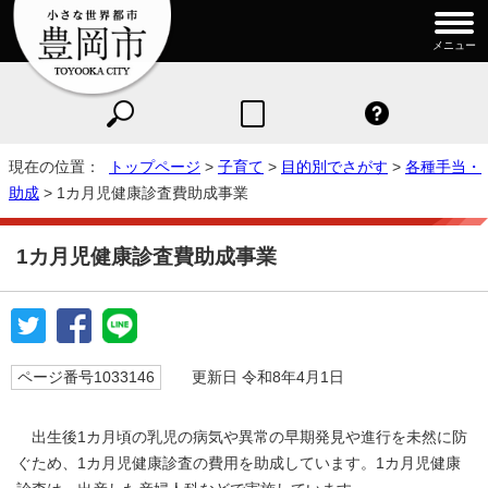
メニュー
現在の位置：
トップページ
>
子育て
>
目的別でさがす
>
各種手当・
助成
> 1カ月児健康診査費助成事業
1カ月児健康診査費助成事業
ページ番号1033146
更新日 令和8年4月1日
出生後1カ月頃の乳児の病気や異常の早期発見や進行を未然に防
ぐため、1カ月児健康診査の費用を助成しています。1カ月児健康