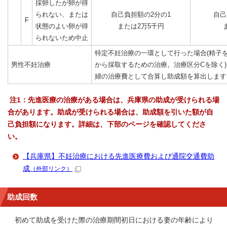
採卵したが卵が得
られない、または
自己負担額の2分の1
自己
F
状態のよい卵が得
または2万5千円
られないため中止
特定不妊治療の一環として行った場合(精子
男性不妊治療
から採取するための治療。治療区分Cを除く
婦の治療費として合算し助成額を算出します
注1：先進医療の治療がある場合は、兵庫県の助成が受けられる場
合があります。助成が受けられる場合は、助成額を引いた額が自
己負担額になります。詳細は、下部のページを確認してくださ
い。
【兵庫県】不妊治療における先進医療費および通院交通費助
成
（外部リンク）
助成回数
初めて助成を受けた際の治療期間初日における妻の年齢により