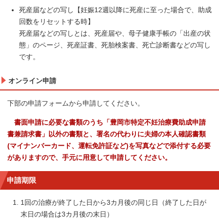
死産届などの写し【妊娠12週以降に死産に至った場合で、助成
回数をリセットする時】
死産届などの写しとは、死産届や、母子健康手帳の「出産の状
態」のページ、死産証書、死胎検案書、死亡診断書などの写し
です。
オンライン申請
下部の申請フォームから申請してください。
書面申請に必要な書類のうち「豊岡市特定不妊治療費助成申請
書兼請求書」以外の書類と、署名の代わりに夫婦の本人確認書類
(マイナンバーカード、運転免許証など)を写真などで添付する必要
がありますので、手元に用意して申請してください。
申請期限
1回の治療が終了した日から3カ月後の同じ日（終了した日が
末日の場合は3カ月後の末日）