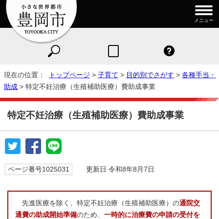
メニュー
現在の位置：
トップページ
>
子育て
>
目的別でさがす
>
各種手当・
助成
> 特定不妊治療（生殖補助医療）費助成事業
特定不妊治療（生殖補助医療）費助成事業
ページ番号1025031
更新日 令和8年8月7日
先進医療を除く、特定不妊治療（生殖補助医療）の
通院交
通費の助成開始準備
のため、
一時的に治療費の申請の受付を