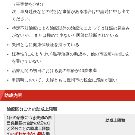
（事実婚を含む）
注：単身赴任などの特別な事情がある場合は申請時に申し出て
ください。
特定不妊治療による治療以外の治療法によっては妊娠の見込み
がないか、 または極めて少ないと医師に診断されている
夫婦ともに健康保険証を持っている
妊孕性(にんようせい)温存治療の助成や、他の市区町村の助成
を受けていない
治療期間の初日における妻の年齢が43歳未満
申請時において、夫婦ともに豊岡市の税金に滞納が無い
助成内容
治療区分ごとの助成上限額
1回の治療につき夫婦の自
助成上限額
己負担額の合計の2分の1
と区分ごとの助成上限額
の
いずれか少ない額
を助