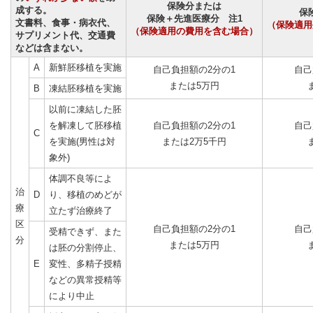
保険分または
成する。
保
保険＋先進医療分 注1
文書料、食事・病衣代、
（保険適用
（保険適用の費用を含む場合）
サプリメント代、交通費
などは含まない。
A
新鮮胚移植を実施
自己負担額の2分の1
自己
または5万円
B
凍結胚移植を実施
以前に凍結した胚
を解凍して胚移植
自己負担額の2分の1
自己
C
を実施(男性は対
または2万5千円
象外)
体調不良等によ
治
D
り、移植のめどが
療
立たず治療終了
区
自己負担額の2分の1
自己
受精できず、また
分
または5万円
は胚の分割停止、
E
変性、多精子授精
などの異常授精等
により中止