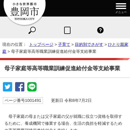
メニュー
現在の位置：
トップページ
>
子育て
>
目的別でさがす
>
ひとり親家
庭
> 母子家庭等高等職業訓練促進給付金等支給事業
母子家庭等高等職業訓練促進給付金等支給事業
ページ番号1001491
更新日 令和8年7月2日
母子家庭の母または父子家庭の父が就職に役立つ資格を取得す
るために、養成機関で修業する場合、生活の負担を軽減するため