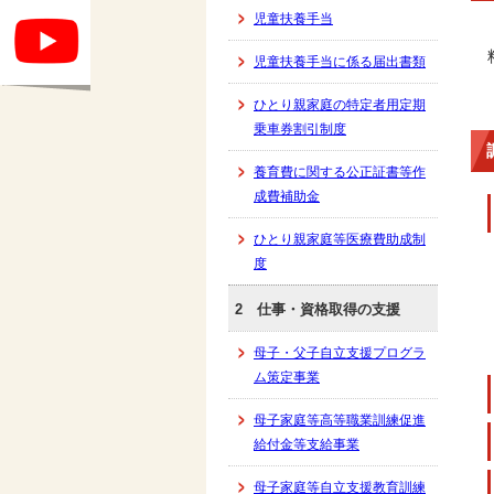
児童扶養手当
児童扶養手当に係る届出書類
ひとり親家庭の特定者用定期
乗車券割引制度
養育費に関する公正証書等作
成費補助金
ひとり親家庭等医療費助成制
度
2 仕事・資格取得の支援
母子・父子自立支援プログラ
ム策定事業
母子家庭等高等職業訓練促進
給付金等支給事業
母子家庭等自立支援教育訓練