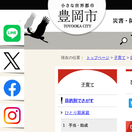
現在の位置：
トップページ
>
子育て
>
子育て
目的別でさがす
ひとり親家庭
1 手当・助成