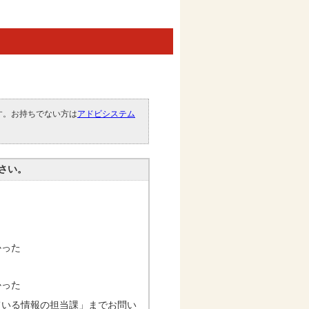
です。お持ちでない方は
アドビシステム
。
さい。
かった
かった
ている情報の担当課」までお問い