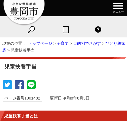
メニュー
現在の位置：
トップページ
>
子育て
>
目的別でさがす
>
ひとり親家
庭
> 児童扶養手当
児童扶養手当
ページ番号1001482
更新日 令和8年8月3日
児童扶養手当とは