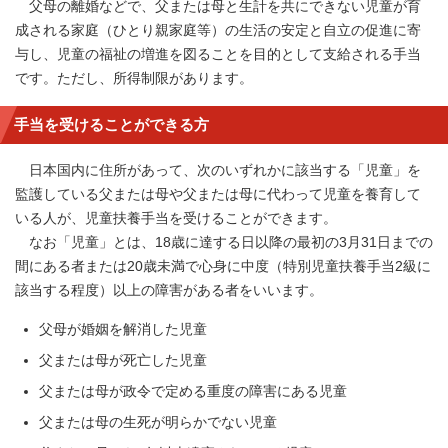
父母の離婚などで、父または母と生計を共にできない児童が育
成される家庭（ひとり親家庭等）の生活の安定と自立の促進に寄
与し、児童の福祉の増進を図ることを目的として支給される手当
です。ただし、所得制限があります。
手当を受けることができる方
日本国内に住所があって、次のいずれかに該当する「児童」を
監護している父または母や父または母に代わって児童を養育して
いる人が、児童扶養手当を受けることができます。
なお「児童」とは、18歳に達する日以降の最初の3月31日までの
間にある者または20歳未満で心身に中度（特別児童扶養手当2級に
該当する程度）以上の障害がある者をいいます。
父母が婚姻を解消した児童
父または母が死亡した児童
父または母が政令で定める重度の障害にある児童
父または母の生死が明らかでない児童