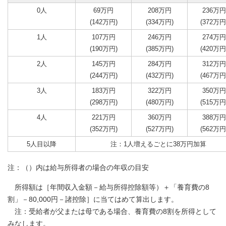
0人
69万円
208万円
236万円
(142万円)
(334万円)
(372万円
1人
107万円
246万円
274万円
(190万円)
(385万円)
(420万円
2人
145万円
284万円
312万円
(244万円)
(432万円)
(467万円
3人
183万円
322万円
350万円
(298万円)
(480万円)
(515万円
4人
221万円
360万円
388万円
(352万円)
(527万円)
(562万円
5人目以降
注：1人増えるごとに38万円加算
注：（）内は給与所得者の場合の年収の目安
所得額は［年間収入金額－給与所得控除額等）＋「養育費の8
割」－80,000円－諸控除］に当てはめて算出します。
注：受給者が父または母である場合、養育費の8割を所得として
みなします。