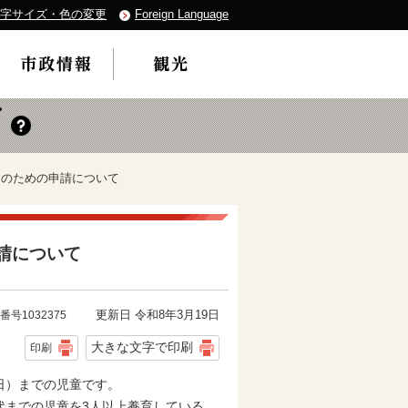
字サイズ・色の変更
Foreign Language
）のための申請について
請について
更新日 令和8年3月19日
番号1032375
大きな文字で印刷
印刷
日）までの児童です。
代までの児童を3人以上養育している