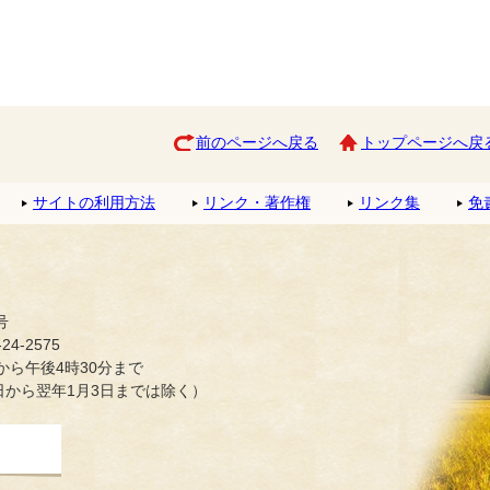
前のページへ戻る
トップページへ戻
サイトの利用方法
リンク・著作権
リンク集
免
号
4-2575
ら午後4時30分まで
日から翌年1月3日までは除く）