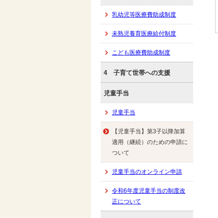
乳幼児等医療費助成制度
未熟児養育医療給付制度
こども医療費助成制度
4 子育て世帯への支援
児童手当
児童手当
【児童手当】第3子以降加算
適用（継続）のための申請に
ついて
児童手当のオンライン申請
令和6年度児童手当の制度改
正について