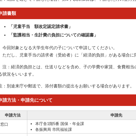
申請書類
「児童手当 額改定認定請求書」
「監護相当・生計費の負担についての確認書」
今回対象となる大学生年代の子について申請してください。
ただし、児童手当の請求者（受給者）に「経済的負担」がある場合に
注：経済的負担とは、仕送りなどを含め、子の学費や家賃、食費相当
る状況をいいます。
注：別途来庁や郵送で、添付書類の提出をお願いする場合があります。
申請方法・申請先について
申請方法
申請先
本庁舎1階5番 国保・年金課
窓口
各振興局 市民福祉課