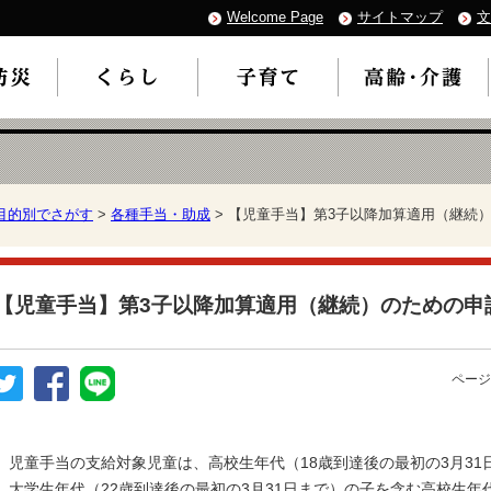
Welcome Page
サイトマップ
文
目的別でさがす
>
各種手当・助成
> 【児童手当】第3子以降加算適用（継続
【児童手当】第3子以降加算適用（継続）のための申
ページ
児童手当の支給対象児童は、高校生年代（18歳到達後の最初の3月31
大学生年代（22歳到達後の最初の3月31日まで）の子を含む高校生年