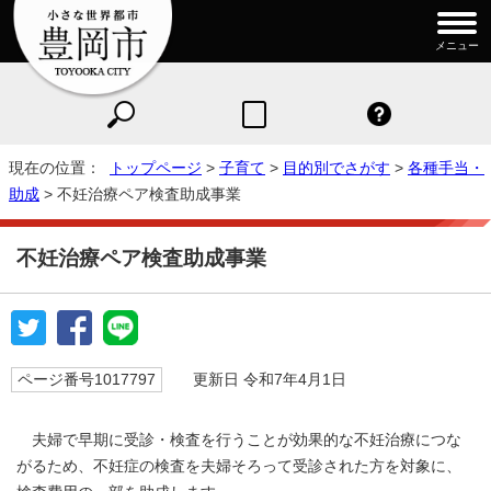
メニュー
現在の位置：
トップページ
>
子育て
>
目的別でさがす
>
各種手当・
助成
> 不妊治療ペア検査助成事業
不妊治療ペア検査助成事業
ページ番号1017797
更新日 令和7年4月1日
夫婦で早期に受診・検査を行うことが効果的な不妊治療につな
がるため、不妊症の検査を夫婦そろって受診された方を対象に、