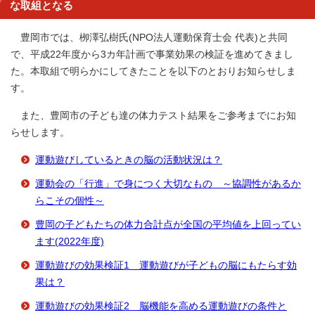
な取組となる
豊岡市では、栁澤弘樹氏(NPO法人運動保育士会 代表)と共同
で、平成22年度から3カ年計画で事業効果の検証を進めてきまし
た。本取組で明らかにしてきたことを以下のとおりお知らせしま
す。
また、豊岡市の子ども達の体力テスト結果をご参考までにお知
らせします。
運動遊びしているときの脳の活動状況は？
運動会の「行進」で身につく大切なもの ～協調性があるか
らこその個性～
豊岡の子どもたちの体力合計点が全国の平均値を上回ってい
ます(2022年度)
運動遊びの効果検証1 運動遊びが子どもの脳にもたらす効
果は？
運動遊びの効果検証2 脳機能を高める運動遊びの条件と