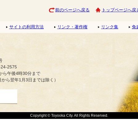
前のページへ戻る
トップページへ戻
サイトの利用方法
リンク・著作権
リンク集
免
号
4-2575
ら午後4時30分まで
日から翌年1月3日までは除く）
Copyright © Toyooka City. All Rights Reserved.