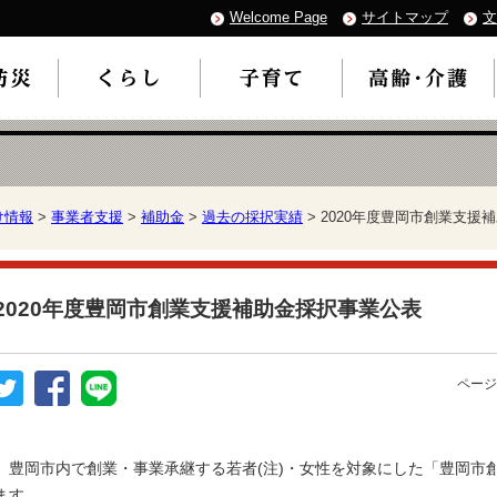
Welcome Page
サイトマップ
文
け情報
>
事業者支援
>
補助金
>
過去の採択実績
> 2020年度豊岡市創業支援
2020年度豊岡市創業支援補助金採択事業公表
ページ
豊岡市内で創業・事業承継する若者(注)・女性を対象にした「豊岡市
ます。