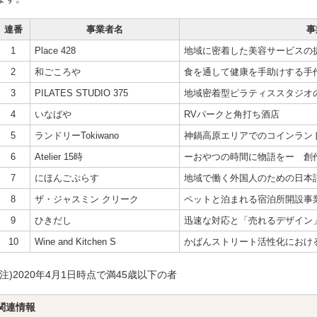
連番
事業者名
事
1
Place 428
地域に密着した美容サービスの
2
和ごころや
食を通して健康を手助けする手
3
PILATES STUDIO 375
地域密着型ピラティススタジオ
4
いなばや
RVパークと角打ち酒店
5
ランドリーTokiwano
神鍋高原エリアでのコインラン
6
Atelier 15時
ーおやつの時間に物語をー 創
7
にほんごぷらす
地域で働く外国人のための日本
8
ザ・ジャスミン クリーク
ペットと泊まれる宿泊所開設事
9
ひきだし
迅速な対応と「売れるデザイン
10
Wine and Kitchen S
かばんストリート活性化におけ
(注)2020年4月1日時点で満45歳以下の者
関連情報