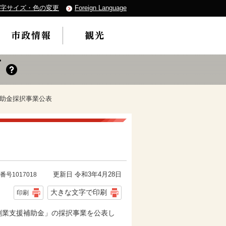
字サイズ・色の変更
Foreign Language
補助金採択事業公表
更新日 令和3年4月28日
番号1017018
大きな文字で印刷
印刷
創業支援補助金」の採択事業を公表し