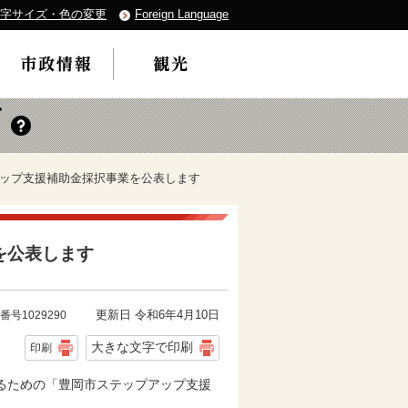
字サイズ・色の変更
Foreign Language
プアップ支援補助金採択事業を公表します
を公表します
更新日 令和6年4月10日
番号1029290
大きな文字で印刷
印刷
るための「豊岡市ステップアップ支援