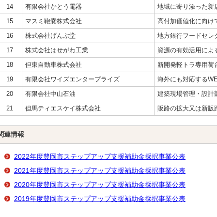
14
有限会社かとう電器
地域に寄り添った新
15
マスミ鞄嚢株式会社
高付加価値化に向け
16
株式会社げんぶ堂
地方銀行フードセレ
17
株式会社はせがわ工業
資源の有効活用によ
18
但東自動車株式会社
新開発軽トラ専用荷
19
有限会社ワイズエンタープライズ
海外にも対応するW
20
有限会社中山石油
建築現場管理・設計
21
但馬ティエスケイ株式会社
販路の拡大又は新販
関連情報
2022年度豊岡市ステップアップ支援補助金採択事業公表
2021年度豊岡市ステップアップ支援補助金採択事業公表
2020年度豊岡市ステップアップ支援補助金採択事業公表
2019年度豊岡市ステップアップ支援補助金採択事業公表