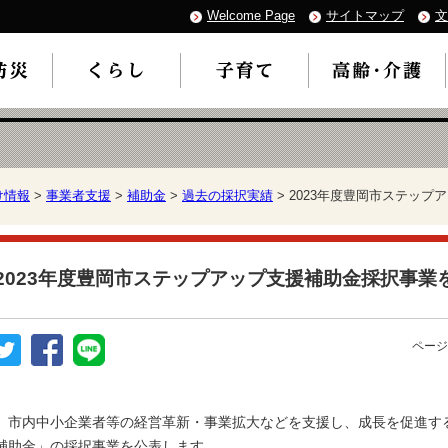
Welcome Page
サイトマップ
文
け情報
>
事業者支援
>
補助金
>
過去の採択実績
> 2023年度豊岡市ステッ
2023年度豊岡市ステップアップ支援補助金採択事業
ページ
市内中小企業者等の経営革新・事業拡大などを支援し、成長を促進す
補助金」の採択事業を公表します。