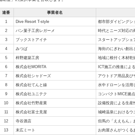
連番
事業者名
1
Dive Resort T-style
都市部ダイビングシ
2
パン菓子工房レガーメ
時代とニーズ対応の
3
ブックストアイチ
スタートアップシェア
4
みつば
海街のにぎわい創出
5
梓野建築工房
地域に根付く木材乾
6
株式会社MORITA
ICT施工の推進によ
7
株式会社シャドーズ
アウトドア用品及び
8
株式会社てんと線
水中ドローンを活用
9
株式会社ユニテク
コンパクトMICE拠
10
株式会社竹野産業
設備投資による生産
11
株式会社富士見屋
城崎温泉におけるウ
12
寺谷酒店
但馬の「ええもん」
13
末広ミート
お肉屋さんがつくる