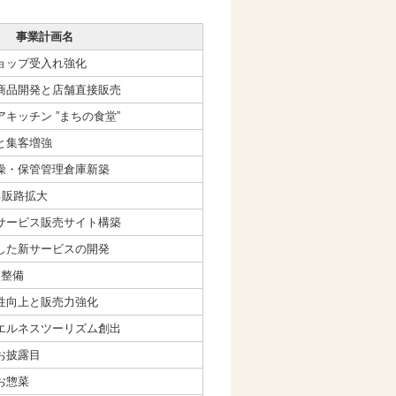
事業計画名
ョップ受入れ強化
商品開発と店舗直接販売
キッチン ”まちの食堂”
と集客増強
燥・保管管理倉庫新築
る販路拡大
サービス販売サイト構築
した新サービスの開発
点整備
性向上と販売力強化
エルネスツーリズム創出
お披露目
お惣菜