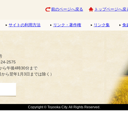
前のページへ戻る
トップページへ戻
サイトの利用方法
リンク・著作権
リンク集
免
号
4-2575
ら午後4時30分まで
日から翌年1月3日までは除く）
Copyright © Toyooka City. All Rights Reserved.