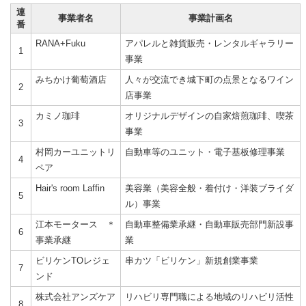
連
事業者名
事業計画名
番
RANA+Fuku
アパレルと雑貨販売・レンタルギャラリー
1
事業
みちかけ葡萄酒店
人々が交流でき城下町の点景となるワイン
2
店事業
カミノ珈琲
オリジナルデザインの自家焙煎珈琲、喫茶
3
事業
村岡カーユニットリ
自動車等のユニット・電子基板修理事業
4
ペア
Hair's room Laffin
美容業（美容全般・着付け・洋装ブライダ
5
ル）事業
江本モータース ＊
自動車整備業承継・自動車販売部門新設事
6
事業承継
業
ビリケンTOレジェ
串カツ「ビリケン」新規創業事業
7
ンド
株式会社アンズケア
リハビリ専門職による地域のリハビリ活性
8