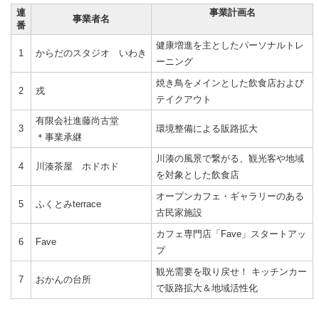
連
事業計画名
事業者名
番
健康増進を主としたパーソナルトレ
1
からだのスタジオ いわき
ーニング
焼き鳥をメインとした飲食店および
2
戎
テイクアウト
有限会社進藤尚古堂
3
環境整備による販路拡大
＊事業承継
川湊の風景で繋がる、観光客や地域
4
川湊茶屋 ホドホド
を対象とした飲食店
オープンカフェ・ギャラリーのある
5
ふくとみterrace
古民家施設
カフェ専門店「Fave」スタートアッ
6
Fave
プ
観光需要を取り戻せ！ キッチンカー
7
おかんの台所
で販路拡大＆地域活性化