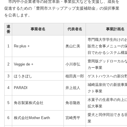
市内中小企業者等の経営革新・事業拡大などを支援し、成長を
促進するための「豊岡市ステップアップ支援補助金」の採択事業
を公表します。
連
事業者名
代表者名
事業計画名
番
専門職大学学生向けの
1
Re:plus +
奥山仁美
販売と食事メニューの
目でわかるシステム構
豊岡版グッドローカル
2
Veggie de +
小川恭弘
カー事業
3
ほうきぼし
植田真一郎
ゲストハウスへの新分
城崎温泉街での新規事
4
PARADI
井上祖人
クト事業
水菓子の生産率の向上
5
角谷製菓株式会社
角谷隆政
拡大事業
愛犬と同伴同泊できる
6
株式会社Mother Earth
宮崎秀平
業