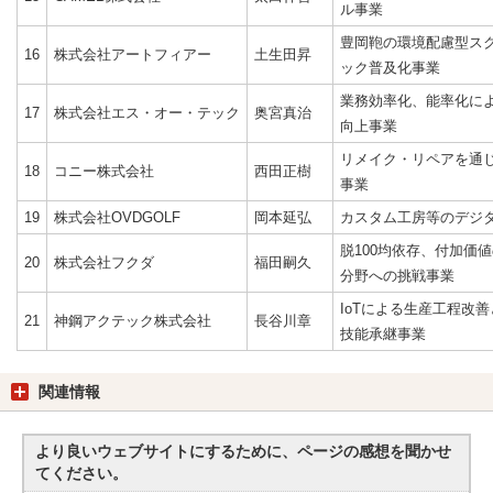
ル事業
豊岡鞄の環境配慮型ス
16
株式会社アートフィアー
土生田昇
ック普及化事業
業務効率化、能率化に
17
株式会社エス・オー・テック
奥宮真治
向上事業
リメイク・リペアを通
18
コニー株式会社
西田正樹
事業
19
株式会社OVDGOLF
岡本延弘
カスタム工房等のデジ
脱100均依存、付加価
20
株式会社フクダ
福田嗣久
分野への挑戦事業
IoTによる生産工程改
21
神鋼アクテック株式会社
長谷川章
技能承継事業
関連情報
より良いウェブサイトにするために、ページの感想を聞かせ
てください。