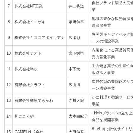
自社ブランド製品の完
7
株式会社NT工業
井二将道
業
地域の豊かな観光資源
8
株式会社イエザキ
家﨑伸幸
遊漁船事業
豊岡製キャディバッグ
9
株式会社キコニアボイキアナ
広瀬彰
ースの増設事業
内製化による高品質高
10
株式会社ナオト
宮下栄司
売力強化事業
主力焼き菓子の生産性
11
株式会社半歩
木下大
販路拡大事業
次世代型の豊岡鞄のサ
12
有限会社クラフト
広山博
ーン構築事業
かに料理と宿泊サービ
13
有限会社鮮魚てらかわ
寺川大紀
事業
+Helpブランドの立ち
14
和ごころや
大本由紀子
食品を展開事業
BtoB 向け販促サイト
15
CAMEL株式会社
太田伸吾