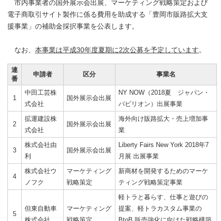
市内事業者の国外展示会出展、マーケティング戦略策定および
電子商取引サイト製作に係る費用を助成する「豊岡市販路拡大支
援事業」の補助金採択事業を公表します。
なお、
本事業は平成30年度夏期に2次公募を予定しています
。
連
申請者
区分
事業名
番
中田工芸株
NY NOW（2018夏 ジャパン・
1
国外展示会出展
式会社
パビリオン）出展事業
拡運建設株
海外向け販路拡大・売上増加事
2
国外展示会出展
式会社
業
株式会社由
Liberty Fairs New York 2018年7
3
国外展示会出展
利
月展 出展事業
株式会社ウ
マーケティング
新商材を開発するためのマーケ
4
ノフク
戦略策定
ティング戦略策定事業
軽トラと暮らす、仕事と遊びの
但東自動車
マーケティング
提案、軽トラカスタム事業の
5
株式会社
戦略策定
BtoB 販売強化に向けた戦略構築