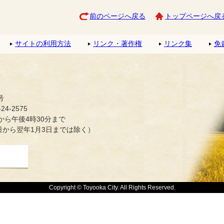
前のページへ戻る
トップページへ戻
サイトの利用方法
リンク・著作権
リンク集
免
号
4-2575
ら午後4時30分まで
日から翌年1月3日までは除く）
Copyright © Toyooka City. All Rights Reserved.