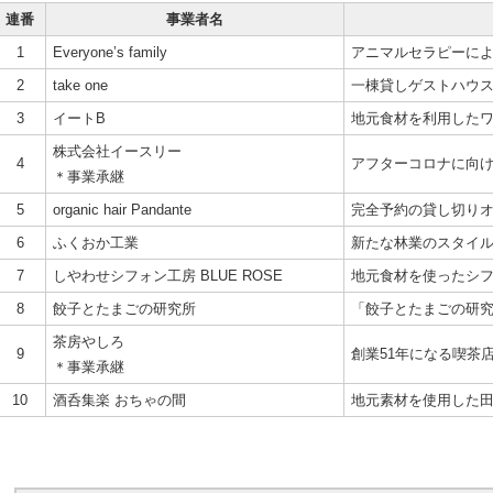
連番
事業者名
1
Everyone’s family
アニマルセラピーに
2
take one
一棟貸しゲストハウ
3
イートB
地元食材を利用した
株式会社イースリー
4
アフターコロナに向
＊事業承継
5
organic hair Pandante
完全予約の貸し切り
6
ふくおか工業
新たな林業のスタイ
7
しやわせシフォン工房 BLUE ROSE
地元食材を使ったシ
8
餃子とたまごの研究所
「餃子とたまごの研
茶房やしろ
9
創業51年になる喫茶
＊事業承継
10
酒呑集楽 おちゃの間
地元素材を使用した