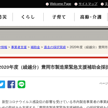
Welcome Page
サイトマップ
文
け情報
>
事業者支援
>
補助金
>
過去の採択実績
> 2020年度（繰越分）豊
2020年度（繰越分）豊岡市製造業緊急支援補助金採
ページ
新型コロナウイルス感染症の影響を受けている市内製造事業者の事業
ための取組みを支援する「豊岡市製造業緊急支援補助金」の採択実績を