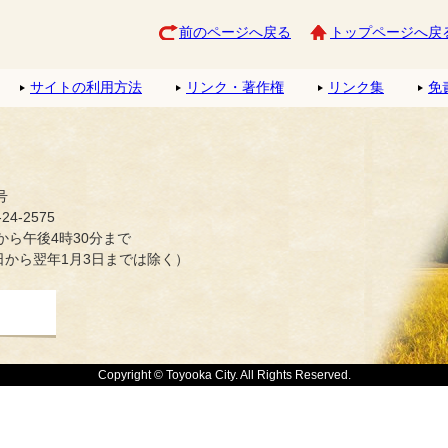
前のページへ戻る
トップページへ戻
サイトの利用方法
リンク・著作権
リンク集
免
号
4-2575
ら午後4時30分まで
日から翌年1月3日までは除く）
Copyright © Toyooka City. All Rights Reserved.