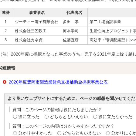
連番
事業者名
代表者名
1
ジーティー電子有限会社
多田 孝
第二工場新設事業
2
株式会社三笠鉄工
河本学司
生産性向上プロジェクト
3
株式会社カネ貞
佐藤直彦
高効率・環境配慮型トン
（注）2020年度に採択となった事業のうち、完了を2021年度に繰り
関連情報
2020年度豊岡市製造業緊急支援補助金採択事業公表
より良いウェブサイトにするために、ページの感想を聞かせてくだ
質問：このページの情報は役にたちましたか？
役に立った
どちらともいえない
役に立たなかった
質問：このページの内容は分かりやすかったですか？
分かりやすかった
どちらともいえない
分かりにく