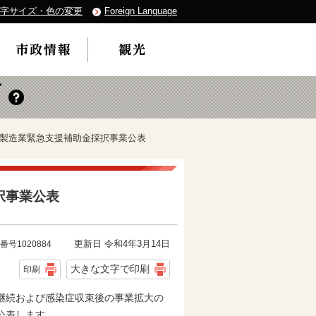
字サイズ・色の変更
Foreign Language
岡市製造業緊急支援補助金採択事業公表
択事業公表
更新日 令和4年3月14日
番号1020884
大きな文字で印刷
印刷
継続および感染症収束後の事業拡大の
公表します。