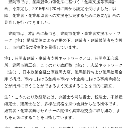
豊岡市では、産業競争力強化法に基づく「創業支援等事業計
画」を策定し、2015年5月20日に国から認定を受けました。以
降、創業者・創業希望者への支援を拡充するために必要な計画の
見直しを行ってきました。
豊岡市は、本計画に基づき、豊岡市創業・事業者支援ネットワ
ーク（注1）構成団体による連携の下、創業者・創業希望者を支援
し、市内経済の活性化を目指しています。
注1：豊岡市創業・事業者支援ネットワークとは、豊岡商工会議
所、豊岡市商工会、こうのとり政経塾（注2）、志業ネットワーク
（注3）、日本政策金融公庫豊岡支店、但馬銀行および但馬信用金
庫で構成。市内における創業や市内中小企業における事業承継な
どが円滑に行うことができるよう支援することを目的に設立。
注2：こうのとり政経塾とは、弁護士や司法書士、税理士、不動産
鑑定士、建築士など、多様な資格を持つ会員からなる団体です。
経営者・創業者向けセミナーの開催や異業種交流に取り組み、ま
ちを元気にすることを目指しています。