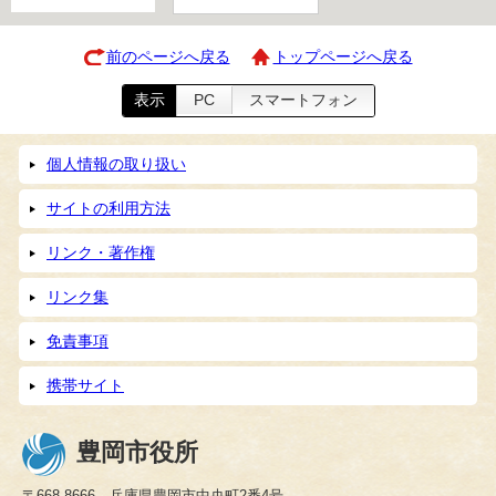
前のページへ戻る
トップページへ戻る
表示
PC
スマートフォン
個人情報の取り扱い
サイトの利用方法
リンク・著作権
リンク集
免責事項
携帯サイト
豊岡市役所
〒668-8666 兵庫県豊岡市中央町2番4号