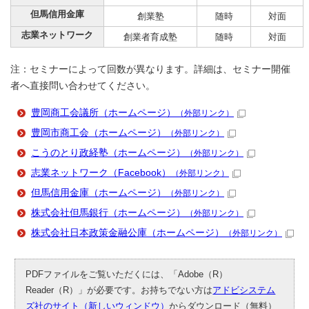
但馬信用金庫
創業塾
随時
対面
志業ネットワーク
創業者育成塾
随時
対面
注：セミナーによって回数が異なります。詳細は、セミナー開催
者へ直接問い合わせてください。
豊岡商工会議所（ホームページ）
（外部リンク）
豊岡市商工会（ホームページ）
（外部リンク）
こうのとり政経塾（ホームページ）
（外部リンク）
志業ネットワーク（Facebook）
（外部リンク）
但馬信用金庫（ホームページ）
（外部リンク）
株式会社但馬銀行（ホームページ）
（外部リンク）
株式会社日本政策金融公庫（ホームページ）
（外部リンク）
PDFファイルをご覧いただくには、「Adobe（R）
Reader（R）」が必要です。お持ちでない方は
アドビシステム
ズ社のサイト（新しいウィンドウ）
からダウンロード（無料）