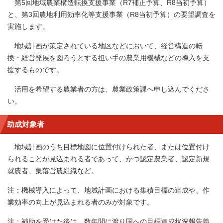
第5回地域農業構造転換支援事業（R7補正予算、R8当初予算）
と、第3回農地利用効率化等支援事業（R8当初予算）の要望調査を
実施します。
地域計画が策定されている地区などにおいて、経営構造の転
換・経営発展を図ろうとする担い手の農業用機械などの導入を支
援するものです。
活用を希望する農業者の方は、農業政策課へ申し込んでくださ
い。
助成対象者
地域計画のうち目標地図に位置付けられた者、または位置付け
られることが見込まれる者であって、かつ認定農業者、認定新規
就農者、集落営農組織など。
注：機械導入によって、地域計画における集積目標の達成や、作
業効率の向上が見込まれる者のみが対象です。
注：補助を受けた後は、数年間に渡り国への目標達成状況報告義