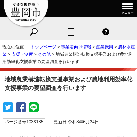
メニュー
現在の位置：
トップページ
>
事業者向け情報
>
産業振興
>
農林水産
業
>
支援・制度
>
その他
> 地域農業構造転換支援事業および農地利
用効率化支援事業の要望調査を行います
地域農業構造転換支援事業および農地利用効率化
支援事業の要望調査を行います
ページ番号1038135
更新日 令和8年6月24日