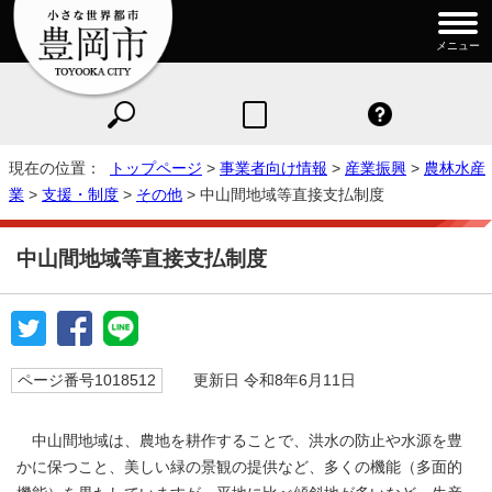
メニュー
現在の位置：
トップページ
>
事業者向け情報
>
産業振興
>
農林水産
業
>
支援・制度
>
その他
> 中山間地域等直接支払制度
中山間地域等直接支払制度
ページ番号1018512
更新日 令和8年6月11日
中山間地域は、農地を耕作することで、洪水の防止や水源を豊
かに保つこと、美しい緑の景観の提供など、多くの機能（多面的