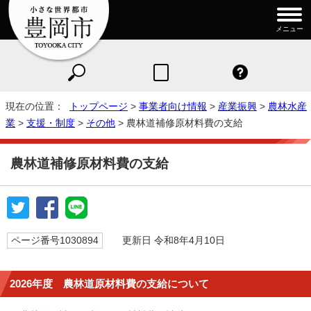
メニュー
現在の位置：
トップページ
>
事業者向け情報
>
産業振興
>
農林水産
業
>
支援・制度
>
その他
> 農林道補修原材料費の支給
農林道補修原材料費の支給
ページ番号1030894
更新日 令和8年4月10日
2026年度 農林道原材料費の支給について