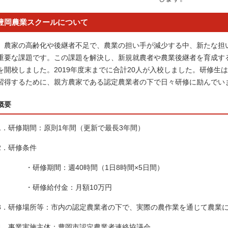
豊岡農業スクールについて
農家の高齢化や後継者不足で、農業の担い手が減少する中、新たな担
重要な課題です。この課題を解決し、新規就農者や農業後継者を育成する
を開校しました。2019年度末までに合計20人が入校しました。研修生
習得するために、親方農家である認定農業者の下で日々研修に励んでい
概要
1．研修期間：原則1年間（更新で最長3年間）
2．研修条件
・研修期間：週40時間（1日8時間×5日間）
・研修給付金：月額10万円
3．研修場所等：市内の認定農業者の下で、実際の農作業を通じて農業
4．事業実施主体：豊岡市認定農業者連絡協議会