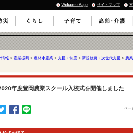
Welcome Page
サイトマップ
文
け情報
>
産業振興
>
農林水産業
>
支援・制度
>
新規就農・次世代支援
>
農業
2020年度豊岡農業スクール入校式を開催しました
ページ