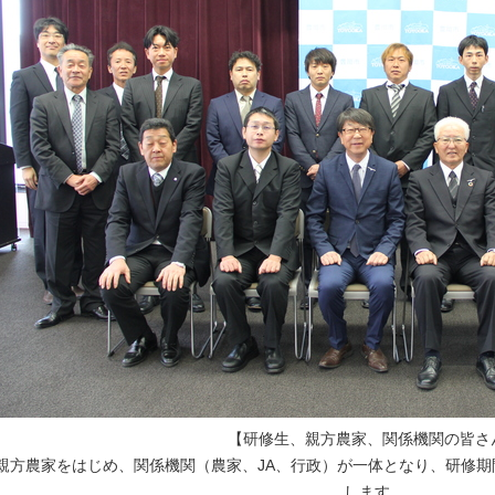
【研修生、親方農家、関係機関の皆さ
親方農家をはじめ、関係機関（農家、JA、行政）が一体となり、研修
します。