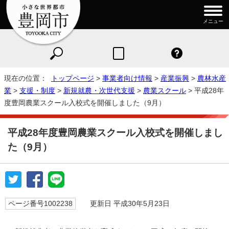
メニュー
現在の位置：
トップページ
>
事業者向け情報
>
産業振興
>
農林水産
業
>
支援・制度
>
新規就農・次世代支援
>
農業スクール
> 平成28年
度豊岡農業スクール入校式を開催しました（9月）
平成28年度豊岡農業スクール入校式を開催しまし
た（9月）
ページ番号1002238
更新日 平成30年5月23日