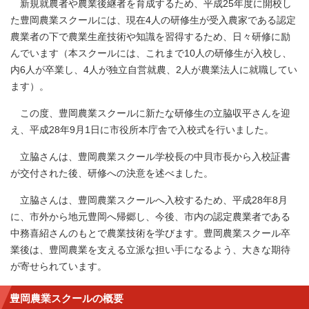
新規就農者や農業後継者を育成するため、平成25年度に開校し
た豊岡農業スクールには、現在4人の研修生が受入農家である認定
農業者の下で農業生産技術や知識を習得するため、日々研修に励
んでいます（本スクールには、これまで10人の研修生が入校し、
内6人が卒業し、4人が独立自営就農、2人が農業法人に就職してい
ます）。
この度、豊岡農業スクールに新たな研修生の立脇収平さんを迎
え、平成28年9月1日に市役所本庁舎で入校式を行いました。
立脇さんは、豊岡農業スクール学校長の中貝市長から入校証書
が交付された後、研修への決意を述べました。
立脇さんは、豊岡農業スクールへ入校するため、平成28年8月
に、市外から地元豊岡へ帰郷し、今後、市内の認定農業者である
中務喜紹さんのもとで農業技術を学びます。豊岡農業スクール卒
業後は、豊岡農業を支える立派な担い手になるよう、大きな期待
が寄せられています。
豊岡農業スクールの概要