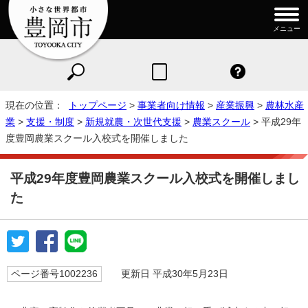
メニュー
現在の位置：
トップページ
>
事業者向け情報
>
産業振興
>
農林水産
業
>
支援・制度
>
新規就農・次世代支援
>
農業スクール
> 平成29年
度豊岡農業スクール入校式を開催しました
平成29年度豊岡農業スクール入校式を開催しまし
た
ページ番号1002236
更新日 平成30年5月23日