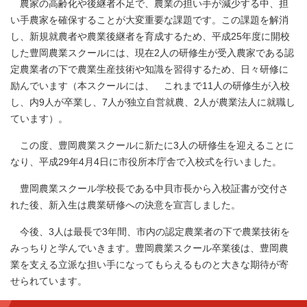
農家の高齢化や後継者不足で、農業の担い手が減少する中、担
い手農家を確保することが大変重要な課題です。この課題を解消
し、新規就農者や農業後継者を育成するため、平成25年度に開校
した豊岡農業スクールには、現在2人の研修生が受入農家である認
定農業者の下で農業生産技術や知識を習得するため、日々研修に
励んでいます（本スクールには、 これまで11人の研修生が入校
し、内9人が卒業し、7人が独立自営就農、2人が農業法人に就職し
ています）。
この度、豊岡農業スクールに新たに3人の研修生を迎えることに
なり、平成29年4月4日に市役所本庁舎で入校式を行いました。
豊岡農業スクール学校長である中貝市長から入校証書が交付さ
れた後、新入生は農業研修への決意を宣言しました。
今後、3人は最長で3年間、市内の認定農業者の下で農業技術を
みっちりと学んでいきます。豊岡農業スクール卒業後は、豊岡農
業を支える立派な担い手になってもらえるものと大きな期待が寄
せられています。