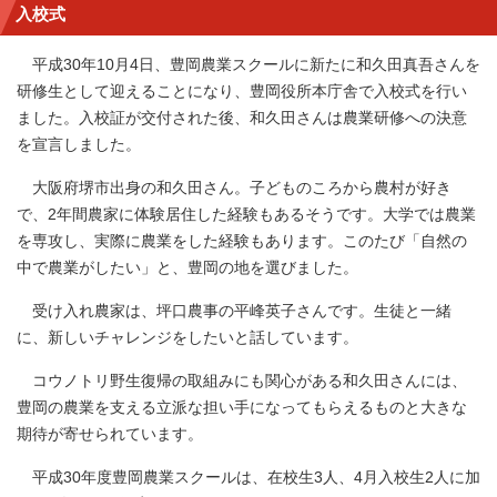
入校式
平成30年10月4日、豊岡農業スクールに新たに和久田真吾さんを
研修生として迎えることになり、豊岡役所本庁舎で入校式を行い
ました。入校証が交付された後、和久田さんは農業研修への決意
を宣言しました。
大阪府堺市出身の和久田さん。子どものころから農村が好き
で、2年間農家に体験居住した経験もあるそうです。大学では農業
を専攻し、実際に農業をした経験もあります。このたび「自然の
中で農業がしたい」と、豊岡の地を選びました。
受け入れ農家は、坪口農事の平峰英子さんです。生徒と一緒
に、新しいチャレンジをしたいと話しています。
コウノトリ野生復帰の取組みにも関心がある和久田さんには、
豊岡の農業を支える立派な担い手になってもらえるものと大きな
期待が寄せられています。
平成30年度豊岡農業スクールは、在校生3人、4月入校生2人に加