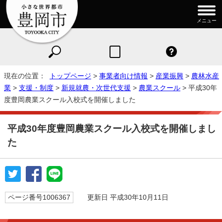
メニュー
現在の位置：
トップページ
>
事業者向け情報
>
産業振興
>
農林水産
業
>
支援・制度
>
新規就農・次世代支援
>
農業スクール
> 平成30年
度豊岡農業スクール入校式を開催しました
平成30年度豊岡農業スクール入校式を開催しまし
た
ページ番号1006367
更新日 平成30年10月11日