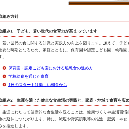
取組み方針
取組み1 子ども、若い世代の食育力が高まっています
若い世代の食に関する知識と実践力の向上を図ります。加えて、子ど
重要な時期となるため、家庭とともに、保育園や認定こども園、幼稚園
す。
保育園・認定こども園における離乳食の進め方
学校給食を通じた食育
1日のスタートは楽しい朝食から
取組み2 生涯を通じた健全な食生活の実践と、家庭・地域で食育を広
生涯にわたって健康的な食生活を送ることは、健康づくりや生活習慣
命の延伸につながります。特に、減塩や野菜摂取等の推進、肥満・やせ
みを推進します。