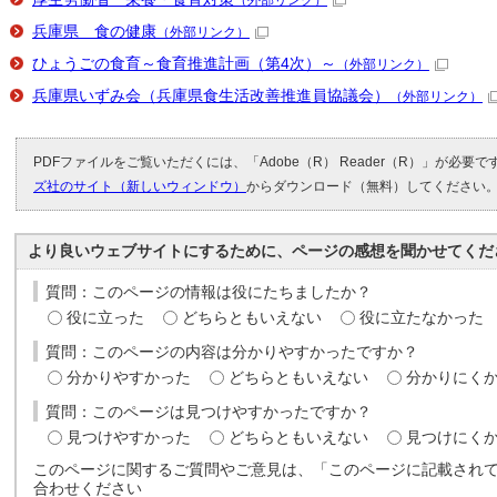
（外部リンク）
兵庫県 食の健康
（外部リンク）
ひょうごの食育～食育推進計画（第4次）～
（外部リンク）
兵庫県いずみ会（兵庫県食生活改善推進員協議会）
（外部リンク）
PDFファイルをご覧いただくには、「Adobe（R） Reader（R）」が必要
ズ社のサイト（新しいウィンドウ）
からダウンロード（無料）してください
より良いウェブサイトにするために、ページの感想を聞かせてくだ
質問：このページの情報は役にたちましたか？
役に立った
どちらともいえない
役に立たなかった
質問：このページの内容は分かりやすかったですか？
分かりやすかった
どちらともいえない
分かりにく
質問：このページは見つけやすかったですか？
見つけやすかった
どちらともいえない
見つけにく
このページに関するご質問やご意見は、「このページに記載され
合わせください