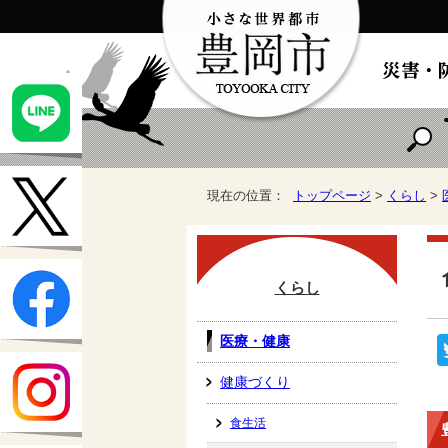
現在の位置：
トップページ
>
くらし
>
くらし
医療・健康
健康づくり
食生活