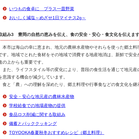
いつもの食卓に プラス一皿野菜
おいしく減塩～めざせ1日マイナス2g～
取組み3 豊岡の自然の恵みを伝え、食の安全・安心・食文化を伝えま
本市は海山の幸に恵まれ、地元の農林水産物やそれらを使った郷土料
です。地域でとれた食材をその地域で消費する地産地消は、新鮮で安全
進の上からも重要です。
また、ライフスタイル等の変化により、普段の食生活を通じて地元産
を意識する機会が減少しています。
食と「農」への理解を深めたり、郷土料理や行事食などの食文化を継
安全・安心な地元産の農林水産物
学校給食での地場産物の提供
食品ロス削減に関する取組み
備蓄とパッククッキング
TOYOOKA春夏秋冬おすすめレシピ（郷土料理）