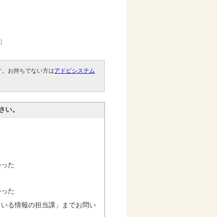
です。お持ちでない方は
アドビシステム
。
さい。
かった
かった
ている情報の担当課」までお問い