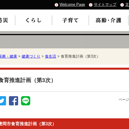
Welcome Page
サイトマップ
文
医療・健康
>
健康づくり
>
食生活
> 食育推進計画（第3次）
食育推進計画（第3次）
ページ
豊岡市食育推進計画（第3次）