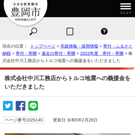
メニュー
現在の位置：
トップページ
>
市政情報・採用情報
>
寄付・ふるさと
納税
>
寄付・寄贈
>
過去の寄付・寄贈
>
2022年度 寄付・寄贈
> 株
式会社中川工務店からトルコ地震への義援金をいただきました
株式会社中川工務店からトルコ地震への義援金を
いただきました
ページ番号1025145
更新日 令和5年2月28日