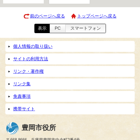
前のページへ戻る
トップページへ戻る
表示
PC
スマートフォン
個人情報の取り扱い
サイトの利用方法
リンク・著作権
リンク集
免責事項
携帯サイト
豊岡市役所
〒668-8666 兵庫県豊岡市中央町2番4号