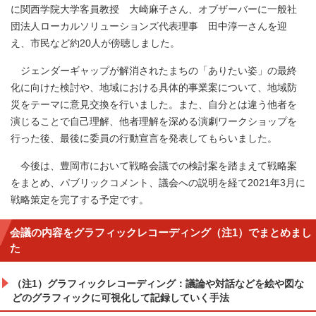
に関西学院大学客員教授 大崎麻子さん、オブザーバーに一般社
団法人ローカルソリューションズ代表理事 田中淳一さんを迎
え、市民など約20人が傍聴しました。
ジェンダーギャップが解消されたまちの「ありたい姿」の最終
化に向けた検討や、地域における具体的事業案について、地域防
災をテーマに意見交換を行いました。また、自分とは違う他者を
演じることで自己理解、他者理解を深める演劇ワークショップを
行った後、最後に委員の行動宣言を発表してもらいました。
今後は、豊岡市において戦略会議での検討案を踏まえて戦略案
をまとめ、パブリックコメント、議会への説明を経て2021年3月に
戦略策定を完了する予定です。
会議の内容をグラフィックレコーディング（注1）でまとめまし
た
（注1）グラフィックレコーディング：議論や対話などを絵や図な
どのグラフィックに可視化して記録していく手法