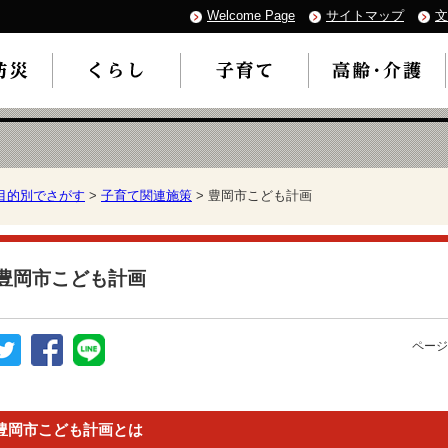
Welcome Page
サイトマップ
文
目的別でさがす
>
子育て関連施策
> 豊岡市こども計画
豊岡市こども計画
ページ
豊岡市こども計画とは