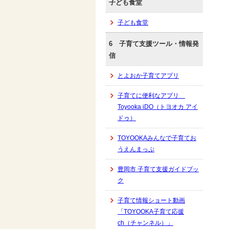
子ども食堂
子ども食堂
6 子育て支援ツール・情報発
信
とよおか子育てアプリ
子育てに便利なアプリ
Toyooka iDO（トヨオカ アイ
ドゥ）
TOYOOKAみんなで子育てお
うえんまっぷ
豊岡市 子育て支援ガイドブッ
ク
子育て情報ショート動画
「TOYOOKA子育て応援
ch（チャンネル）」