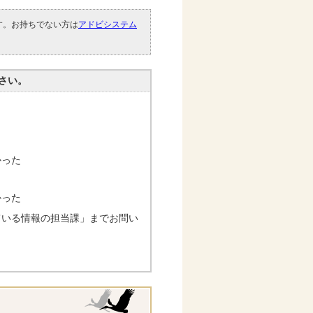
です。お持ちでない方は
アドビシステム
。
さい。
かった
かった
ている情報の担当課」までお問い