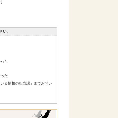
討
さい。
かった
かった
ている情報の担当課」までお問い