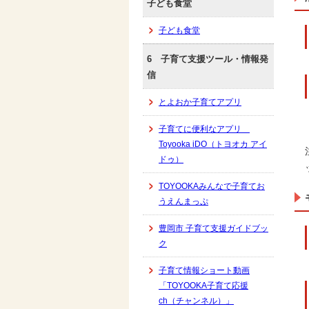
子ども食堂
子ども食堂
6 子育て支援ツール・情報発
信
とよおか子育てアプリ
子育てに便利なアプリ
Toyooka iDO（トヨオカ アイ
ドゥ）
TOYOOKAみんなで子育てお
うえんまっぷ
豊岡市 子育て支援ガイドブッ
ク
子育て情報ショート動画
「TOYOOKA子育て応援
ch（チャンネル）」