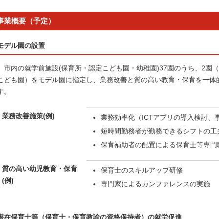
事業概要（予定）
モデル園の設置
市内の就学前施設(保育所・認定こども園・幼稚園)37園のうち、2園
こども園）をモデル園に指定し、業務改善と質の高い教育・保育を一体
す。
業務改善施策(例)
業務効率化（ICTアプリの導入検討、
短時間勤務者が勤務できるシフトの工
保育補助者の配置による保育士等専門
質の高い幼児教育・保育
保育士のスキルアップ研修
(例)
専門家によるカンファレンスの実施
潜在保育士等（保育士・保育教諭の資格保持者）の就労促進