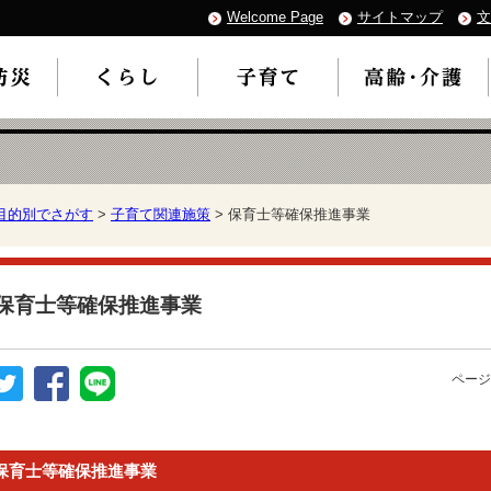
Welcome Page
サイトマップ
文
目的別でさがす
>
子育て関連施策
> 保育士等確保推進事業
保育士等確保推進事業
ページ
保育士等確保推進事業