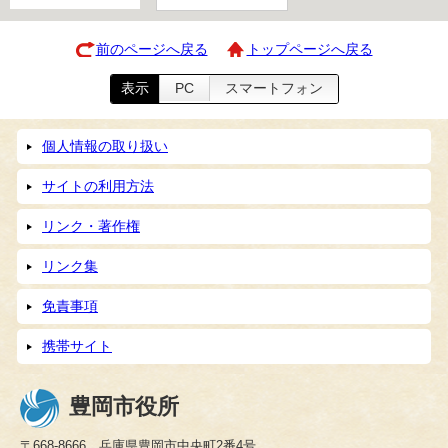
前のページへ戻る
トップページへ戻る
表示
PC
スマートフォン
個人情報の取り扱い
サイトの利用方法
リンク・著作権
リンク集
免責事項
携帯サイト
豊岡市役所
〒668-8666 兵庫県豊岡市中央町2番4号