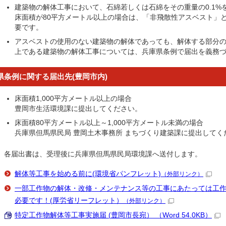
建築物の解体工事において、石綿若しくは石綿をその重量の0.1%
床面積が80平方メートル以上の場合は、「非飛散性アスベスト」
要です。
アスベストの使用のない建築物の解体であっても、解体する部分の床
上である建築物の解体工事については、兵庫県条例で届出を義務
県条例に関する届出先(豊岡市内)
床面積1,000平方メートル以上の場合
豊岡市生活環境課に提出してください。
床面積80平方メートル以上～1,000平方メートル未満の場合
兵庫県但馬県民局 豊岡土木事務所 まちづくり建築課に提出してく
各届出書は、受理後に兵庫県但馬県民局環境課へ送付します。
解体等工事を始める前に(環境省パンフレット)
（外部リンク）
一部工作物の解体・改修・メンテナンス等の工事にあたっては工
必要です！(厚労省リーフレット）
（外部リンク）
特定工作物解体等工事実施届 (豊岡市長宛） （Word 54.0KB）