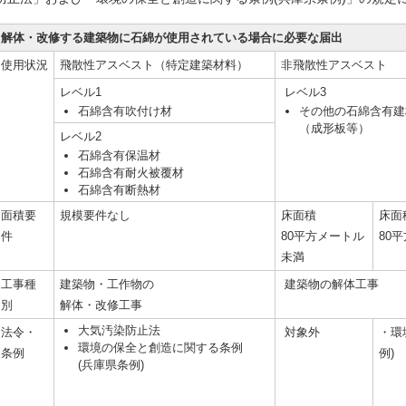
解体・改修する建築物に石綿が使用されている場合に必要な届出
使用状況
飛散性アスベスト（特定建築材料）
非飛散性アスベスト
レベル1
レベル3
石綿含有吹付け材
その他の石綿含有建
（成形板等）
レベル2
石綿含有保温材
石綿含有耐火被覆材
石綿含有断熱材
面積要
規模要件なし
床面積
床面
件
80平方メートル
80
未満
工事種
建築物・工作物の
建築物の解体工事
別
解体・改修工事
大気汚染防止法
法令・
対象外
・環
環境の保全と創造に関する条例
条例
例)
(兵庫県条例)