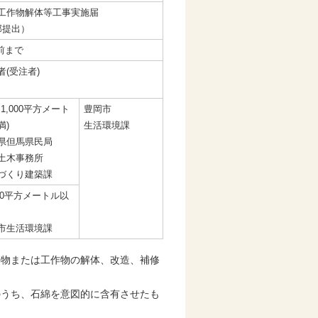
工作物解体等工事実施届
部提出）
前まで
者(受注者)
～1,000平方メート
豊岡市
満)
生活環境課
県但馬県民局
土木事務所
づくり建築課
000平方メートル以
市生活環境課
築物または工作物の解体、改造、補修
のうち、石綿を意図的に含有させたも