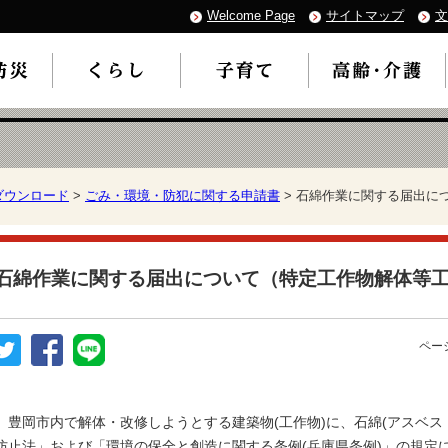
Welcome Page
サイトマップ
文
ダウンロード
>
ごみ・環境・防犯に関する申請書
> 石綿作業に関する届出に
石綿作業に関する届出について（特定工作物解体等
ページ
豊岡市内で解体・改修しようとする建築物(工作物)に、石綿(アスベス
防止法」および「環境の保全と創造に関する条例(兵庫県条例)」の規定