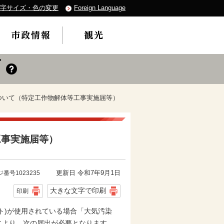
字サイズ・色の変更
Foreign Language
ついて（特定工作物解体等工事実施届等）
工事実施届等）
更新日 令和7年9月1日
番号1023235
大きな文字で印刷
印刷
ト)が使用されている場合「大気汚染
により、次の届出が必要となります。