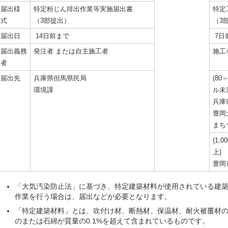
届出様
特定粉じん排出作業等実施届出書
特定
式
（3部提出）
（3
届出日
14日前まで
7日
届出義務
発注者 または自主施工者
施工
者
届出先
兵庫県但馬県民局
(80
環境課
ル未
兵庫
豊岡
まち
(1,
上)
豊岡
「大気汚染防止法」に基づき、特定建築材料が使用されている建
作業を行う場合は、届出などが必要となります。
「特定建築材料」とは、吹付け材、断熱材、保温材、耐火被覆材
のまたは石綿が質量の0.1%を超えて含まれているものです。