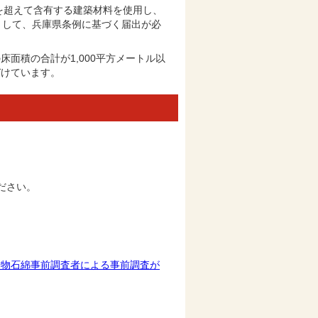
を超えて含有する建築材料を使用し、
として、兵庫県条例に基づく届出が必
面積の合計が1,000平方メートル以
づけています。
ださい。
作物石綿事前調査者による事前調査が