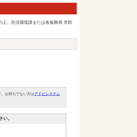
の上、生活環境課または各振興局 市民
です。お持ちでない方は
アドビシステム
。
さい。