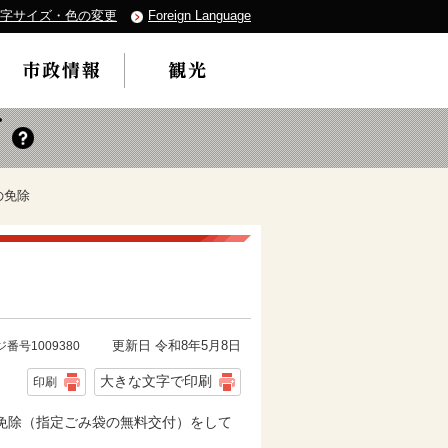
字サイズ・色の変更
Foreign Language
の免除
更新日 令和8年5月8日
番号1009380
大きな文字で印刷
印刷
免除（指定ごみ袋の無料交付）をして