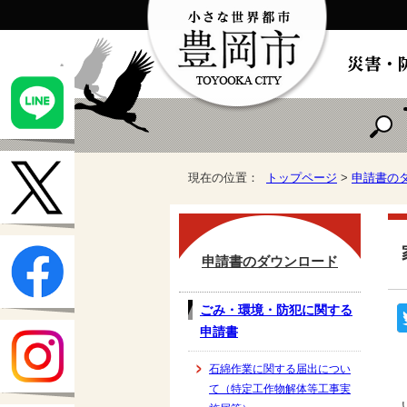
現在の位置：
トップページ
>
申請書の
申請書のダウンロード
ごみ・環境・防犯に関する
申請書
石綿作業に関する届出につい
て（特定工作物解体等工事実