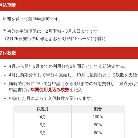
申込期間
年間を通じて随時申請可です。
当初分の申請期限は、2月下旬～3月末日までです
（2月25日発行の広報とよおか3月号18ページに掲載）
交付枚数
4月から翌年3月までの利用分を1年間分として支給決定する。
4月に前期分として半分を支給し、10月に後期分として残数を支給
随時受付分については申請月から3月までの分を交付し、経過分は
申請書には
年間使用見込み枚数
を記入
申請した月によって交付枚数が変わります。
決定月
割合
4月
100％
5月
90％
6月
80％