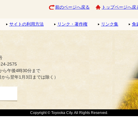
前のページへ戻る
トップページへ戻
サイトの利用方法
リンク・著作権
リンク集
免
号
4-2575
ら午後4時30分まで
日から翌年1月3日までは除く）
Copyright © Toyooka City. All Rights Reserved.