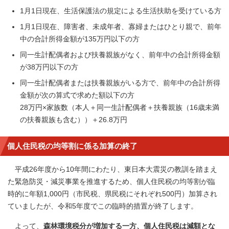
1月1日現在、生活保護法の規定による生活扶助を受けている方
1月1日現在、障害者、未成年者、寡婦またはひとり親で、前年
中の合計所得金額が135万円以下の方
同一生計配偶者および扶養親族がなく、前年中の合計所得金額
が38万円以下の方
同一生計配偶者または扶養親族がいる方で、前年中の合計所得
金額が次の算式で求めた額以下の方
28万円×家族数（本人＋同一生計配偶者＋扶養親族（16歳未満
の扶養親族も含む））＋26.8万円
個人住民税の均等割に係る加算の終了
平成26年度から10年間にわたり、東日本大震災の教訓を踏まえ
た緊急防災・減災事業を推進するため、個人住民税の均等割が臨
時的に年額1,000円（市民税、県民税にそれぞれ500円）加算され
ていましたが、令和5年度でこの臨時的措置が終了します。
よって、
森林環境税分が増加する一方、個人住民税は減額とな