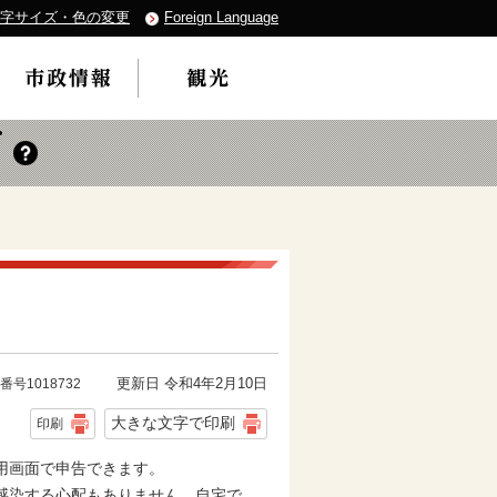
字サイズ・色の変更
Foreign Language
更新日 令和4年2月10日
番号1018732
大きな文字で印刷
印刷
用画面で申告できます。
感染する心配もありません。自宅で、