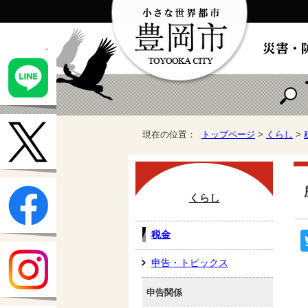
現在の位置：
トップページ
>
くらし
>
くらし
税金
申告・トピックス
申告関係