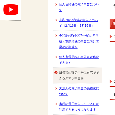
個人住民税の電子申告につい
て
令和7年分所得の申告につい
て（2月16日～3月16日）
令和8年度(令和7年分)の所得
税・市県民税の申告に向けて
早めの準備を
個人市県民税の申告書が作成
できます
所得税の確定申告は自宅でで
きるスマホ申告を
大法人の電子申告の義務化に
ついて
市税の電子申告（eLTAX）が
利用できるようになります