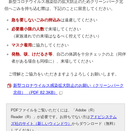
新型コロナウイルス感染症の拡大防止のためクリーンパーク北
但へごみを持ち込む際は、下記のことに留意してください。
急を要しないごみの持込み
は遠慮してください
必要最小限の人数
で来場してください
（家族連れでの来場はなるべく控えてください）
マスク着用
に協力してください
発熱、咳、けだるさ等
、自己の体調を十分チェックの上（同伴
者がある場合も同様に）、来場してください
ご理解とご協力をいただきますようよろしくお願いします。
新型コロナウイルス感染拡大防止のお願い（クリーンパーク
北但） （PDF 82.3KB）
PDFファイルをご覧いただくには、「Adobe（R）
Reader（R）」が必要です。お持ちでない方は
アドビシステム
ズ社のサイト（新しいウィンドウ）
からダウンロード（無料）
してください。