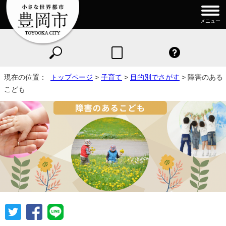
メニュー
現在の位置：
トップページ
>
子育て
>
目的別でさがす
> 障害のある
こども