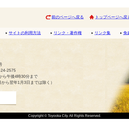
前のページへ戻る
トップページへ戻
サイトの利用方法
リンク・著作権
リンク集
免
号
4-2575
ら午後4時30分まで
日から翌年1月3日までは除く）
Copyright © Toyooka City. All Rights Reserved.