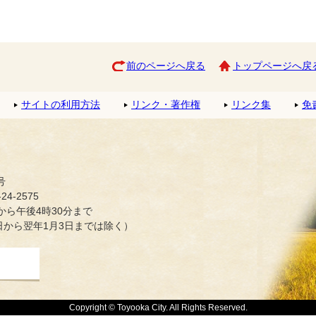
前のページへ戻る
トップページへ戻
サイトの利用方法
リンク・著作権
リンク集
免
号
4-2575
ら午後4時30分まで
日から翌年1月3日までは除く）
Copyright © Toyooka City. All Rights Reserved.