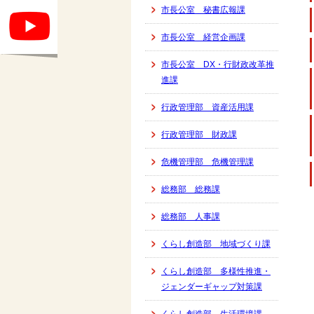
市長公室 秘書広報課
市長公室 経営企画課
市長公室 DX・行財政改革推
進課
行政管理部 資産活用課
行政管理部 財政課
危機管理部 危機管理課
総務部 総務課
総務部 人事課
くらし創造部 地域づくり課
くらし創造部 多様性推進・
ジェンダーギャップ対策課