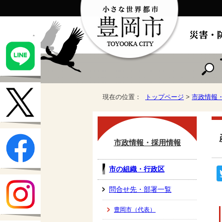
現在の位置：
トップページ
>
市政情報
市政情報・採用情報
市の組織・行政区
問合せ先・部署一覧
豊岡市（代表）