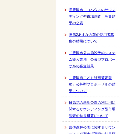
旧豊岡市エコハウスのサウン
ディング型市場調査 募集結
果の公表
旧第2あすなろ苑の使用者募
集の結果について
「豊岡市公共施設予約システ
ム導入業務」公募型プロポー
ザルの審査結果
「豊岡市こども計画策定業
務」公募型プロポーザルの結
果について
日高花の基地公園の利活用に
関するサウンディング型市場
調査の結果概要について
奈佐森林公園に関するサウン