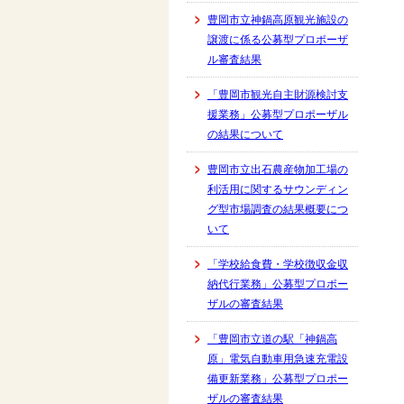
豊岡市立神鍋高原観光施設の
譲渡に係る公募型プロポーザ
ル審査結果
「豊岡市観光自主財源検討支
援業務」公募型プロポーザル
の結果について
豊岡市立出石農産物加工場の
利活用に関するサウンディン
グ型市場調査の結果概要につ
いて
「学校給食費・学校徴収金収
納代行業務」公募型プロポー
ザルの審査結果
「豊岡市立道の駅「神鍋高
原」電気自動車用急速充電設
備更新業務」公募型プロポー
ザルの審査結果