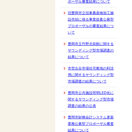
ポーザル審査結果について
旧豊岡市立但東農産物加工施
設売却に係る事業提案公募型
プロポーザルの審査結果につ
いて
豊岡市立竹野北前館に関する
サウンディング型市場調査の
結果について
市営出合市場住宅敷地の利活
用に関するサウンディング型
市場調査の結果について
豊岡市公共施設照明LED化に
関するサウンディング型市場
調査の結果の公表
豊岡市財務会計システム更新
業務公募型プロポーザル審査
結果について