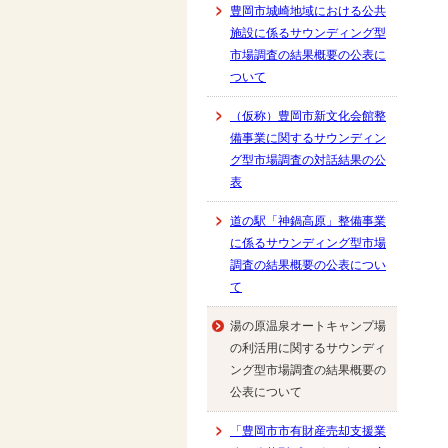
豊岡市城崎地域における公共
施設に係るサウンディング型
市場調査の結果概要の公表に
ついて
（仮称）豊岡市新文化会館整
備事業に関するサウンディン
グ型市場調査の対話結果の公
表
道の駅「神鍋高原」整備事業
に係るサウンディング型市場
調査の結果概要の公表につい
て
湯の原温泉オートキャンプ場
の利活用に関するサウンディ
ング型市場調査の結果概要の
公表について
「豊岡市市有財産売却支援業