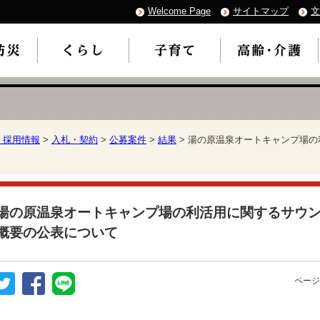
Welcome Page
サイトマップ
文
・採用情報
>
入札・契約
>
公募案件
>
結果
> 湯の原温泉オートキャンプ場
湯の原温泉オートキャンプ場の利活用に関するサウ
概要の公表について
ページ