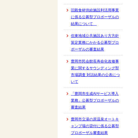
旧殿食材供給施設利活用事業
に係る公募型プロポーザルの
結果について
但東地域公共施設あり方方針
策定業務にかかる公募型プロ
ポーザルの審査結果
豊岡市民会館長寿命化改修事
業に関するサウンディング型
市場調査 対話結果の公表につ
いて
「豊岡市生成AIサービス導入
業務」公募型プロポーザルの
審査結果
豊岡市立湯の原温泉オートキ
ャンプ場の貸付に係る公募型
プロポーザル審査結果