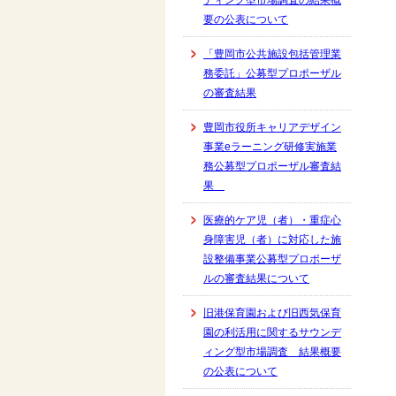
ディング型市場調査の結果概
要の公表について
「豊岡市公共施設包括管理業
務委託」公募型プロポーザル
の審査結果
豊岡市役所キャリアデザイン
事業eラーニング研修実施業
務公募型プロポーザル審査結
果
医療的ケア児（者）・重症心
身障害児（者）に対応した施
設整備事業公募型プロポーザ
ルの審査結果について
旧港保育園および旧西気保育
園の利活用に関するサウンデ
ィング型市場調査 結果概要
の公表について