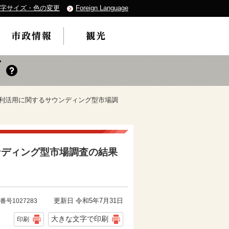
字サイズ・色の変更
Foreign Language
の利活用に関するサウンディング型市場調
ンディング型市場調査の結果
更新日 令和5年7月31日
番号1027283
大きな文字で印刷
印刷