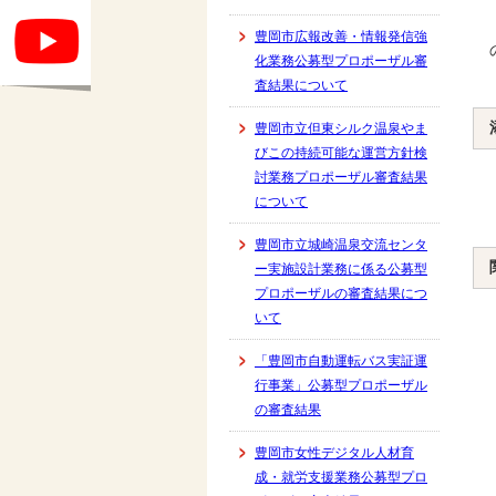
豊岡市広報改善・情報発信強
化業務公募型プロポーザル審
査結果について
豊岡市立但東シルク温泉やま
びこの持続可能な運営方針検
討業務プロポーザル審査結果
について
豊岡市立城崎温泉交流センタ
ー実施設計業務に係る公募型
プロポーザルの審査結果につ
いて
「豊岡市自動運転バス実証運
行事業」公募型プロポーザル
の審査結果
豊岡市女性デジタル人材育
成・就労支援業務公募型プロ