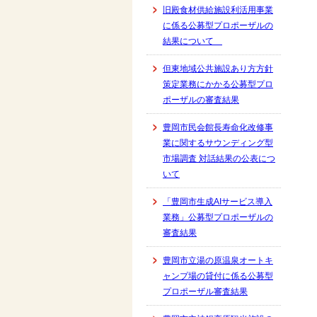
旧殿食材供給施設利活用事業
に係る公募型プロポーザルの
結果について
但東地域公共施設あり方方針
策定業務にかかる公募型プロ
ポーザルの審査結果
豊岡市民会館長寿命化改修事
業に関するサウンディング型
市場調査 対話結果の公表につ
いて
「豊岡市生成AIサービス導入
業務」公募型プロポーザルの
審査結果
豊岡市立湯の原温泉オートキ
ャンプ場の貸付に係る公募型
プロポーザル審査結果