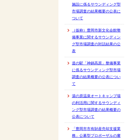
施設に係るサウンディング型
市場調査の結果概要の公表に
ついて
（仮称）豊岡市新文化会館整
備事業に関するサウンディン
グ型市場調査の対話結果の公
表
道の駅「神鍋高原」整備事業
に係るサウンディング型市場
調査の結果概要の公表につい
て
湯の原温泉オートキャンプ場
の利活用に関するサウンディ
ング型市場調査の結果概要の
公表について
「豊岡市市有財産売却支援業
務」公募型プロポーザルの審