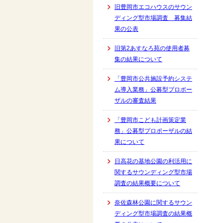
旧豊岡市エコハウスのサウン
ディング型市場調査 募集結
果の公表
旧第2あすなろ苑の使用者募
集の結果について
「豊岡市公共施設予約システ
ム導入業務」公募型プロポー
ザルの審査結果
「豊岡市こども計画策定業
務」公募型プロポーザルの結
果について
日高花の基地公園の利活用に
関するサウンディング型市場
調査の結果概要について
奈佐森林公園に関するサウン
ディング型市場調査の結果概