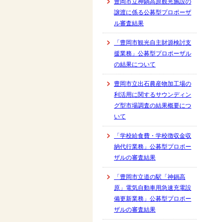
豊岡市立神鍋高原観光施設の
譲渡に係る公募型プロポーザ
ル審査結果
「豊岡市観光自主財源検討支
援業務」公募型プロポーザル
の結果について
豊岡市立出石農産物加工場の
利活用に関するサウンディン
グ型市場調査の結果概要につ
いて
「学校給食費・学校徴収金収
納代行業務」公募型プロポー
ザルの審査結果
「豊岡市立道の駅「神鍋高
原」電気自動車用急速充電設
備更新業務」公募型プロポー
ザルの審査結果