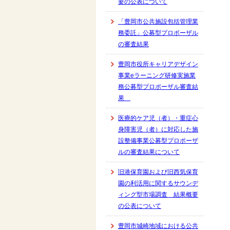
要の公表について
「豊岡市公共施設包括管理業
務委託」公募型プロポーザル
の審査結果
豊岡市役所キャリアデザイン
事業eラーニング研修実施業
務公募型プロポーザル審査結
果
医療的ケア児（者）・重症心
身障害児（者）に対応した施
設整備事業公募型プロポーザ
ルの審査結果について
旧港保育園および旧西気保育
園の利活用に関するサウンデ
ィング型市場調査 結果概要
の公表について
豊岡市城崎地域における公共