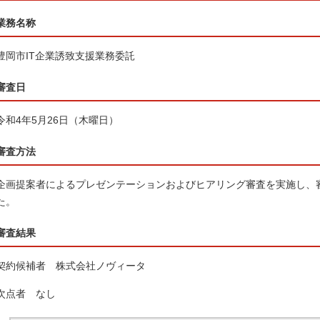
業務名称
豊岡市IT企業誘致支援業務委託
審査日
令和4年5月26日（木曜日）
審査方法
企画提案者によるプレゼンテーションおよびヒアリング審査を実施し、
た。
審査結果
契約候補者 株式会社ノヴィータ
次点者 なし