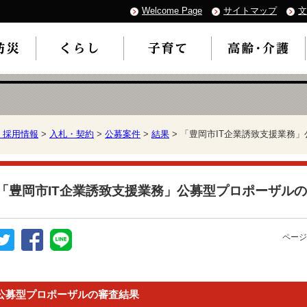
Welcome Page
サイトマップ
文
・採用情報
>
入札・契約
>
公募案件
>
結果
> 「豊岡市IT企業誘致支援業務
「豊岡市IT企業誘致支援業務」公募型プロポーザル
ページ
公募型プロポーザルの審査結果