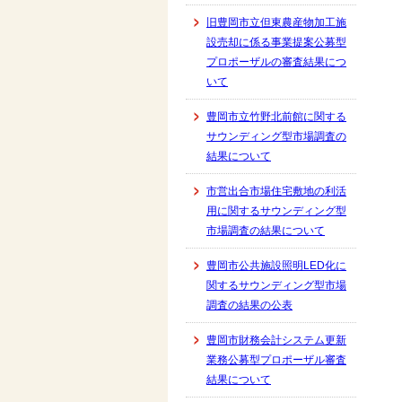
旧豊岡市立但東農産物加工施
設売却に係る事業提案公募型
プロポーザルの審査結果につ
いて
豊岡市立竹野北前館に関する
サウンディング型市場調査の
結果について
市営出合市場住宅敷地の利活
用に関するサウンディング型
市場調査の結果について
豊岡市公共施設照明LED化に
関するサウンディング型市場
調査の結果の公表
豊岡市財務会計システム更新
業務公募型プロポーザル審査
結果について