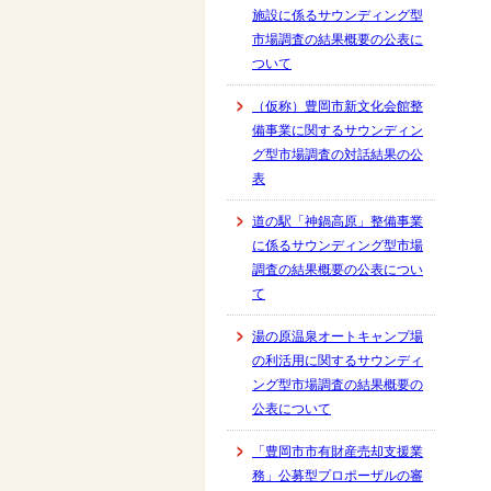
施設に係るサウンディング型
市場調査の結果概要の公表に
ついて
（仮称）豊岡市新文化会館整
備事業に関するサウンディン
グ型市場調査の対話結果の公
表
道の駅「神鍋高原」整備事業
に係るサウンディング型市場
調査の結果概要の公表につい
て
湯の原温泉オートキャンプ場
の利活用に関するサウンディ
ング型市場調査の結果概要の
公表について
「豊岡市市有財産売却支援業
務」公募型プロポーザルの審