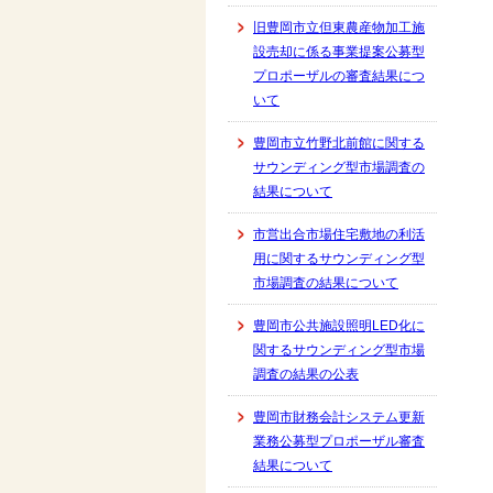
旧豊岡市立但東農産物加工施
設売却に係る事業提案公募型
プロポーザルの審査結果につ
いて
豊岡市立竹野北前館に関する
サウンディング型市場調査の
結果について
市営出合市場住宅敷地の利活
用に関するサウンディング型
市場調査の結果について
豊岡市公共施設照明LED化に
関するサウンディング型市場
調査の結果の公表
豊岡市財務会計システム更新
業務公募型プロポーザル審査
結果について