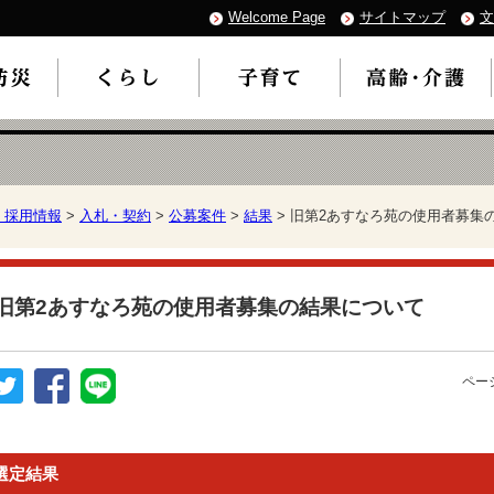
Welcome Page
サイトマップ
文
・採用情報
>
入札・契約
>
公募案件
>
結果
> 旧第2あすなろ苑の使用者募集
旧第2あすなろ苑の使用者募集の結果について
ページ
選定結果