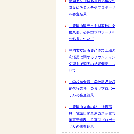
豊岡市立神鍋高原観光施設の
譲渡に係る公募型プロポーザ
ル審査結果
「豊岡市観光自主財源検討支
援業務」公募型プロポーザル
の結果について
豊岡市立出石農産物加工場の
利活用に関するサウンディン
グ型市場調査の結果概要につ
いて
「学校給食費・学校徴収金収
納代行業務」公募型プロポー
ザルの審査結果
「豊岡市立道の駅「神鍋高
原」電気自動車用急速充電設
備更新業務」公募型プロポー
ザルの審査結果