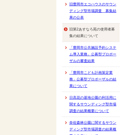
旧豊岡市エコハウスのサウン
ディング型市場調査 募集結
果の公表
旧第2あすなろ苑の使用者募
集の結果について
「豊岡市公共施設予約システ
ム導入業務」公募型プロポー
ザルの審査結果
「豊岡市こども計画策定業
務」公募型プロポーザルの結
果について
日高花の基地公園の利活用に
関するサウンディング型市場
調査の結果概要について
奈佐森林公園に関するサウン
ディング型市場調査の結果概