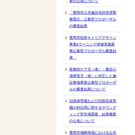
要の公表について
「豊岡市公共施設包括管理業
務委託」公募型プロポーザル
の審査結果
豊岡市役所キャリアデザイン
事業eラーニング研修実施業
務公募型プロポーザル審査結
果
医療的ケア児（者）・重症心
身障害児（者）に対応した施
設整備事業公募型プロポーザ
ルの審査結果について
旧港保育園および旧西気保育
園の利活用に関するサウンデ
ィング型市場調査 結果概要
の公表について
豊岡市城崎地域における公共