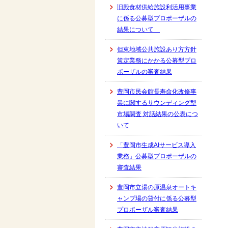
旧殿食材供給施設利活用事業
に係る公募型プロポーザルの
結果について
但東地域公共施設あり方方針
策定業務にかかる公募型プロ
ポーザルの審査結果
豊岡市民会館長寿命化改修事
業に関するサウンディング型
市場調査 対話結果の公表につ
いて
「豊岡市生成AIサービス導入
業務」公募型プロポーザルの
審査結果
豊岡市立湯の原温泉オートキ
ャンプ場の貸付に係る公募型
プロポーザル審査結果